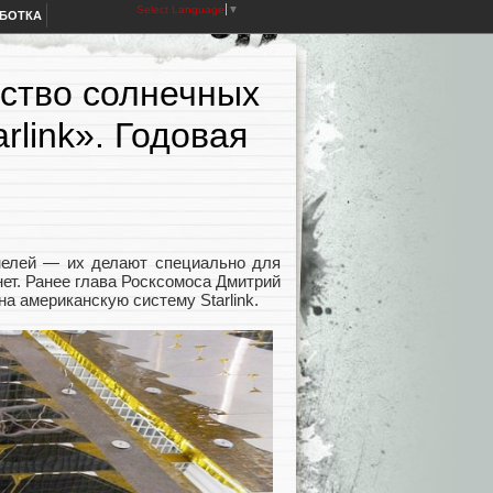
Select Language
▼
АБОТКА
дство солнечных
rlink». Годовая
нелей — их делают специально для
ет. Ранее глава Росксомоса Дмитрий
на американскую систему Starlink.