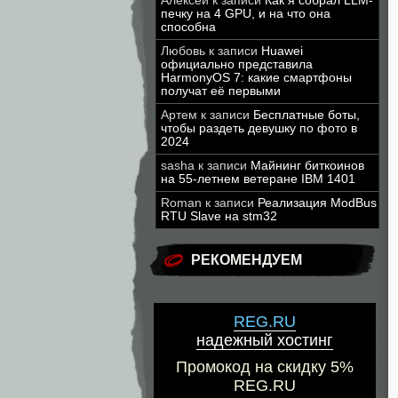
Алексей
к записи
Как я собрал LLM-
печку на 4 GPU, и на что она
способна
Любовь
к записи
Huawei
официально представила
HarmonyOS 7: какие смартфоны
получат её первыми
Артем
к записи
Бесплатные боты,
чтобы раздеть девушку по фото в
2024
sasha
к записи
Майнинг биткоинов
на 55-летнем ветеране IBM 1401
Roman
к записи
Реализация ModBus
RTU Slave на stm32
РЕКОМЕНДУЕМ
REG.RU
надежный хостинг
Промокод на скидку 5%
REG.RU