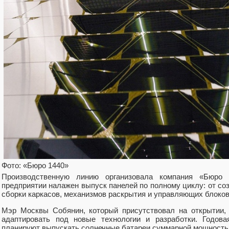
Фото: «Бюро 1440»
Производственную линию организовала компания «Бюро
предприятии налажен выпуск панелей по полному циклу: от со
сборки каркасов, механизмов раскрытия и управляющих блоков
Мэр Москвы Собянин, который присутствовал на открытии,
адаптировать под новые технологии и разработки. Годов
планируют выпускать солнечные батареи суммарной мощностью