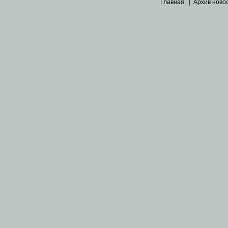
Главная
|
Архив ново
Основными материалами 