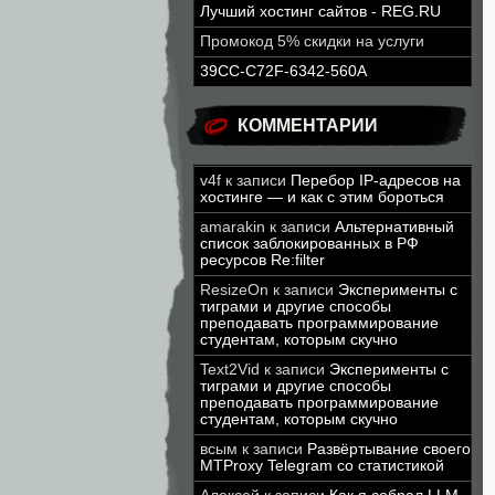
Лучший хостинг сайтов - REG.RU
Промокод 5% скидки на услуги
39CC-C72F-6342-560A
КОММЕНТАРИИ
v4f
к записи
Перебор IP-адресов на
хостинге — и как с этим бороться
amarakin
к записи
Альтернативный
список заблокированных в РФ
ресурсов Re:filter
ResizeOn
к записи
Эксперименты с
тиграми и другие способы
преподавать программирование
студентам, которым скучно
Text2Vid
к записи
Эксперименты с
тиграми и другие способы
преподавать программирование
студентам, которым скучно
всым
к записи
Развёртывание своего
MTProxy Telegram со статистикой