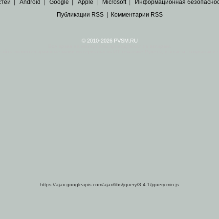
стей
|
Android
|
Google
|
Apple
|
Microsoft
|
Информационная безопасно
Публикации RSS
|
Комментарии RSS
© 2010-2026 PVSM.RU
Все права на материалы принадлежат их авторам.
сайта являются
архивные копии материалов
по ИТ тематике Рунета, взятые
из открытых и 
https://ajax.googleapis.com/ajax/libs/jquery/3.4.1/jquery.min.js