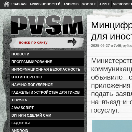
ГЛАВНАЯ
АРХИВ НОВОСТЕЙ
ANDROID
GOOGLE
APPLE
MICROSOF
Минцифр
для инос
2025-06-27
в 7:46
, рубр
НОВОСТИ
Министерс
ПРОГРАММИРОВАНИЕ
коммуникац
ИНФОРМАЦИОННАЯ БЕЗОПАСНОСТЬ
объявило о
ЭТО ИНТЕРЕСНО
приложения
НАУЧНО-ПОПУЛЯРНОЕ
подать заяв
ГАДЖЕТЫ И УСТРОЙСТВА ДЛЯ ГИКОВ
на въезд и
ТЕКУЧКА
JAVASCRIPT
госуслуг.
DIY ИЛИ СДЕЛАЙ САМ
ГАДЖЕТЫ
ANDROID