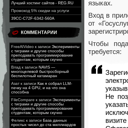
языках.
Лучший хостинг сайтов - REG.RU
Промокод 5% скидки на услуги
Вход в прил
39CC-C72F-6342-560A
от «Госуслу
зарегистрир
КОММЕНТАРИИ
Чтобы пода
FreeAIVideo
к записи
Эксперименты
требуется:
с тиграми и другие способы
преподавать программирование
студентам, которым скучно
Влад
к записи
NAVIS —
Зареги
многоцелевой быстросборный
беспилотный катамаран
элект
Азат
к записи
Как я собрал LLM-
указыв
печку на 4 GPU, и на что она
способна
Не поз
FileCompare
к записи
Эксперименты
указа
с тиграми и другие способы
преподавать программирование
исклю
студентам, которым скучно
визите
Феликс
к записи
База данных
простых чисел до ста миллиардов