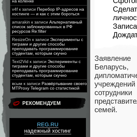
Сфото
на коленке
Сдела
v4f
к записи
Перебор IP-адресов на
хостинге — и как с этим бороться
личнос
amarakin
к записи
Альтернативный
Записа
список заблокированных в РФ
ресурсов Re:filter
Дождат
ResizeOn
к записи
Эксперименты с
тиграми и другие способы
преподавать программирование
студентам, которым скучно
Заявление
Text2Vid
к записи
Эксперименты с
Беларусь,
тиграми и другие способы
преподавать программирование
дипломати
студентам, которым скучно
учреждений
всым
к записи
Развёртывание своего
MTProxy Telegram со статистикой
сотрудни
представит
РЕКОМЕНДУЕМ
семей.
REG.RU
надежный хостинг