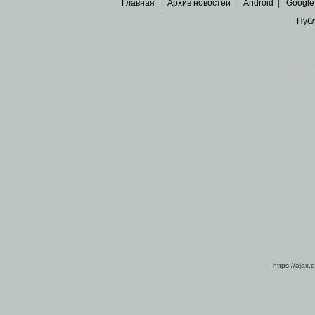
Главная
|
Архив новостей
|
Android
|
Google
Пуб
Все пра
Основными материалами сайта являются
архивные ко
https://ajax.