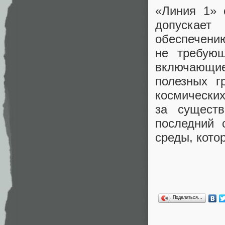
«Линия 1» 
допускает
обеспечени
не требующ
включающие
полезных г
космических
за сущест
последний 
среды, кото
Поделиться…