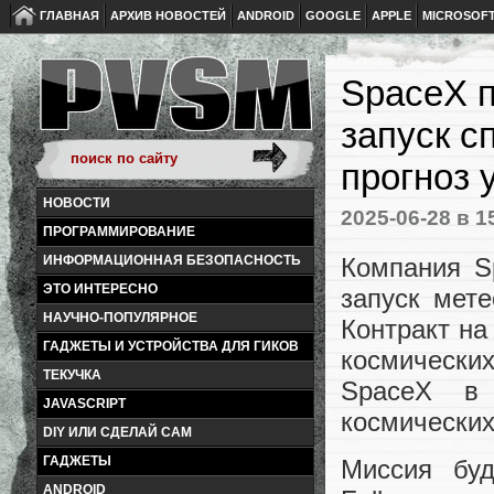
ГЛАВНАЯ
АРХИВ НОВОСТЕЙ
ANDROID
GOOGLE
APPLE
MICROSOF
SpaceX п
запуск с
прогноз 
НОВОСТИ
2025-06-28
в 1
ПРОГРАММИРОВАНИЕ
Компания S
ИНФОРМАЦИОННАЯ БЕЗОПАСНОСТЬ
ЭТО ИНТЕРЕСНО
запуск мет
НАУЧНО-ПОПУЛЯРНОЕ
Контракт н
ГАДЖЕТЫ И УСТРОЙСТВА ДЛЯ ГИКОВ
космических
ТЕКУЧКА
SpaceX в 
JAVASCRIPT
космических
DIY ИЛИ СДЕЛАЙ САМ
ГАДЖЕТЫ
Миссия буд
ANDROID