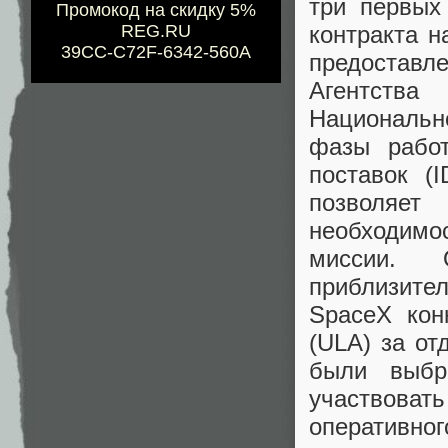
три первых
Промокод на скидку 5%
контракта 
REG.RU
39CC-C72F-6342-560A
предоставл
Агентств
Национальн
фазы работ
поставок (
позволяет
необходим
миссии. 
приблизител
SpaceX конк
(ULA) за от
были выбр
участвоват
оперативног