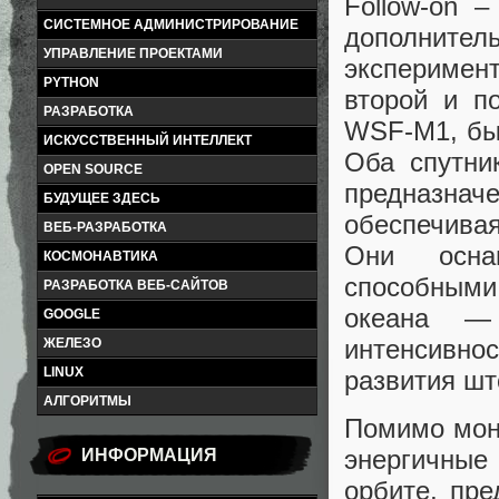
Follow-on 
СИСТЕМНОЕ АДМИНИСТРИРОВАНИЕ
дополни
УПРАВЛЕНИЕ ПРОЕКТАМИ
эксперимен
PYTHON
второй и п
РАЗРАБОТКА
WSF-M1, был
ИСКУССТВЕННЫЙ ИНТЕЛЛЕКТ
Оба спутни
OPEN SOURCE
предназнач
БУДУЩЕЕ ЗДЕСЬ
обеспечива
ВЕБ-РАЗРАБОТКА
Они осна
КОСМОНАВТИКА
способным
РАЗРАБОТКА ВЕБ-САЙТОВ
океана —
GOOGLE
интенсивн
ЖЕЛЕЗО
LINUX
развития шт
АЛГОРИТМЫ
Помимо мони
энергичные
ИНФОРМАЦИЯ
орбите, пре