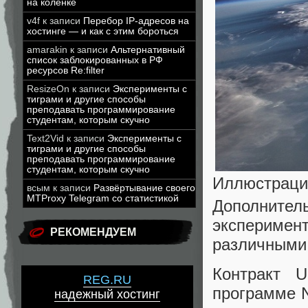
на коленке
v4f
к записи
Перебор IP-адресов на
хостинге — и как с этим бороться
amarakin
к записи
Альтернативный
список заблокированных в РФ
ресурсов Re:filter
ResizeOn
к записи
Эксперименты с
тиграми и другие способы
преподавать программирование
студентам, которым скучно
Text2Vid
к записи
Эксперименты с
тиграми и другие способы
преподавать программирование
студентам, которым скучно
Иллюстраци
всым
к записи
Развёртывание своего
MTProxy Telegram со статистикой
Дополнител
экспериме
РЕКОМЕНДУЕМ
различными
Контракт 
REG.RU
программе N
надежный хостинг