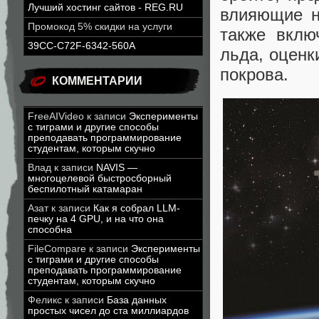
Лучший хостинг сайтов - REG.RU
влияющие н
Промокод 5% скидки на услуги
также вклю
39CC-C72F-6342-560A
льда, оценк
покрова.
КОММЕНТАРИИ
FreeAIVideo
к записи
Эксперименты
с тиграми и другие способы
преподавать программирование
студентам, которым скучно
Влад
к записи
NAVIS —
многоцелевой быстросборный
беспилотный катамаран
Азат
к записи
Как я собрал LLM-
печку на 4 GPU, и на что она
способна
FileCompare
к записи
Эксперименты
с тиграми и другие способы
преподавать программирование
студентам, которым скучно
Феликс
к записи
База данных
простых чисел до ста миллиардов