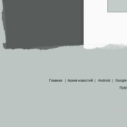
Главная
|
Архив новостей
|
Android
|
Google
Пуб
Все пра
Основными материалами сайта являются
архивные ко