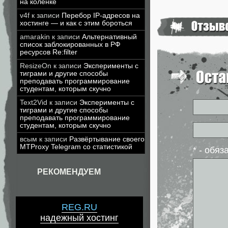
на коленке
v4f
к записи
Перебор IP-адресов на
хостинге — и как с этим бороться
amarakin
к записи
Альтернативный
список заблокированных в РФ
ресурсов Re:filter
ResizeOn
к записи
Эксперименты с
тиграми и другие способы
преподавать программирование
студентам, которым скучно
Text2Vid
к записи
Эксперименты с
тиграми и другие способы
преподавать программирование
студентам, которым скучно
всым
к записи
Развёртывание своего
MTProxy Telegram со статистикой
* - обя
РЕКОМЕНДУЕМ
REG.RU
надежный хостинг