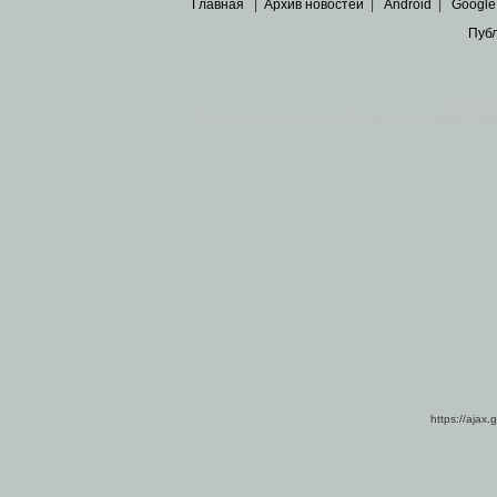
Главная
|
Архив новостей
|
Android
|
Google
Пуб
Все пра
Основными материалами сайта являются
архивные ко
https://ajax.