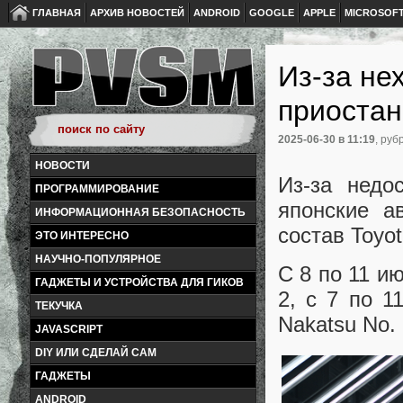
ГЛАВНАЯ
АРХИВ НОВОСТЕЙ
ANDROID
GOOGLE
APPLE
MICROSOF
Из-за не
приостан
2025-06-30
в 11:19
, руб
НОВОСТИ
Из-за недо
ПРОГРАММИРОВАНИЕ
японские а
ИНФОРМАЦИОННАЯ БЕЗОПАСНОСТЬ
состав Toyot
ЭТО ИНТЕРЕСНО
НАУЧНО-ПОПУЛЯРНОЕ
С 8 по 11 и
ГАДЖЕТЫ И УСТРОЙСТВА ДЛЯ ГИКОВ
2, с 7 по 1
ТЕКУЧКА
Nakatsu No. 
JAVASCRIPT
DIY ИЛИ СДЕЛАЙ САМ
ГАДЖЕТЫ
ANDROID