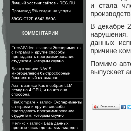
Лучший хостинг сайтов - REG.RU
и стала чл
Промокод 5% скидки на услуги
производст
39CC-C72F-6342-560A
В декабре 2
нарушения.
КОММЕНТАРИИ
данных исп
FreeAIVideo
к записи
Эксперименты
причине ком
с тиграми и другие способы
преподавать программирование
студентам, которым скучно
Помимо авто
Влад
к записи
NAVIS —
выпускает а
многоцелевой быстросборный
беспилотный катамаран
Азат
к записи
Как я собрал LLM-
печку на 4 GPU, и на что она
способна
FileCompare
к записи
Эксперименты
с тиграми и другие способы
Поделиться…
преподавать программирование
студентам, которым скучно
Феликс
к записи
База данных
простых чисел до ста миллиардов