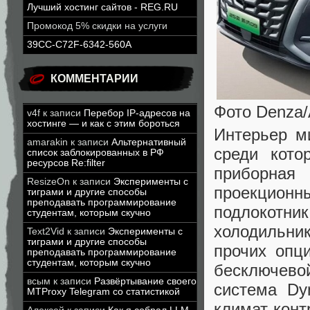
Лучший хостинг сайтов - REG.RU
Промокод 5% скидки на услуги
39CC-C72F-6342-560A
КОММЕНТАРИИ
Фото Denza
v4f
к записи
Перебор IP-адресов на
хостинге — и как с этим бороться
Интерьер м
amarakin
к записи
Альтернативный
среди кото
список заблокированных в РФ
ресурсов Re:filter
приборная
ResizeOn
к записи
Эксперименты с
проекцион
тиграми и другие способы
преподавать программирование
подлокотни
студентам, которым скучно
холодильни
Text2Vid
к записи
Эксперименты с
тиграми и другие способы
прочих опц
преподавать программирование
студентам, которым скучно
бесключево
всым
к записи
Развёртывание своего
система Dy
MTProxy Telegram со статистикой
климат-кон