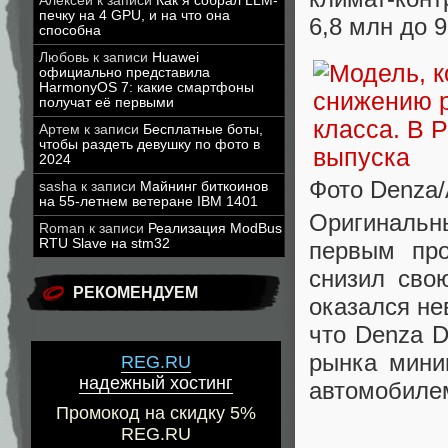
Алексей
к записи
Как я собрал LLM-
печку на 4 GPU, и на что она
6,8 млн до 
способна
Любовь
к записи
Huawei
официально представила
HarmonyOS 7: какие смартфоны
получат её первыми
Артем
к записи
Бесплатные боты,
чтобы раздеть девушку по фото в
2024
Фото Denza
sasha
к записи
Майнинг биткоинов
на 55-летнем ветеране IBM 1401
Оригинальны
Roman
к записи
Реализация ModBus
RTU Slave на stm32
первым про
снизил сво
РЕКОМЕНДУЕМ
оказался н
что Denza 
рынка мини
REG.RU
надежный хостинг
автомобилем
Промокод на скидку 5%
REG.RU