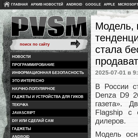
ГЛАВНАЯ
АРХИВ НОВОСТЕЙ
ANDROID
GOOGLE
APPLE
MICROSOF
Модель, 
тенденци
стала бе
НОВОСТИ
продават
ПРОГРАММИРОВАНИЕ
2025-07-01
в 9
ИНФОРМАЦИОННАЯ БЕЗОПАСНОСТЬ
ЭТО ИНТЕРЕСНО
В России с
НАУЧНО-ПОПУЛЯРНОЕ
Denza D9 2
ГАДЖЕТЫ И УСТРОЙСТВА ДЛЯ ГИКОВ
газета». Д
ТЕКУЧКА
Flagship с
JAVASCRIPT
дилеров.
DIY ИЛИ СДЕЛАЙ САМ
ГАДЖЕТЫ
Модель осн
ANDROID