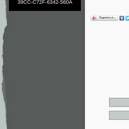
39CC-C72F-6342-560A
Поделиться…
* - обя