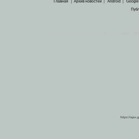
Главная
|
Архив новостей
|
Android
|
Google
Пуб
Все пра
Основными материалами сайта являются
архивные ко
https://ajax.