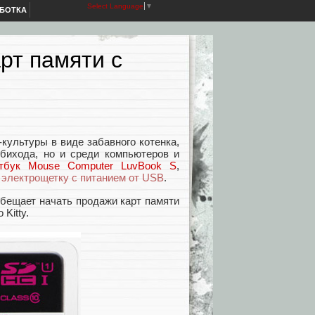
Select Language
▼
АБОТКА
рт памяти с
-культуры в виде забавного котенка,
обихода, но и среди компьютеров и
тбук Mouse Computer LuvBook S
,
и
электрощетку с питанием от USB
.
обещает начать продажи карт памяти
Kitty.