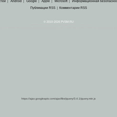
стей
|
Android
|
Google
|
Apple
|
Microsoft
|
Информационная безопасно
Публикации RSS
|
Комментарии RSS
© 2010-2026 PVSM.RU
Все права на материалы принадлежат их авторам.
сайта являются
архивные копии материалов
по ИТ тематике Рунета, взятые
из открытых и 
https://ajax.googleapis.com/ajax/libs/jquery/3.4.1/jquery.min.js