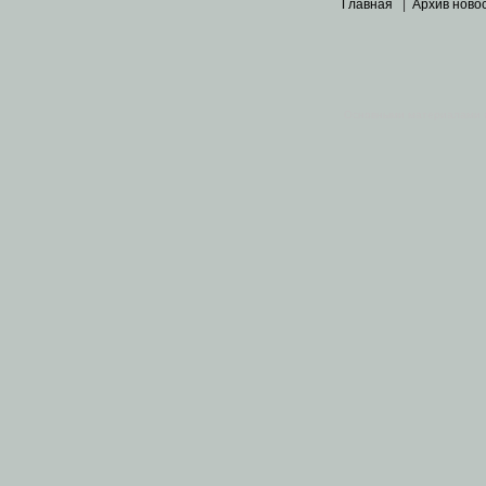
Главная
|
Архив ново
Основными материалами 