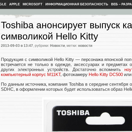
GLE
APPLE
MICROSOFT
ИНФОРМАЦИОННАЯ БЕЗОПАСНОСТЬ
ВЕБ – РАЗР
Toshiba анонсирует выпуск ка
символикой Hello Kitty
2013-09-03
в 13:47
, рубрики:
Новости
, метки:
новости
Продукция с символикой Hello Kitty — персонажа японской поп
встречается не только в одежде, аксессуарах и предметах 
других электронных устройств. Достаточно вспомнить
ноу
компьютерный корпус M11KT
, фотокамеру
Hello Kitty DC500
ил
По данным источника, компания Toshiba в середине сентября 
SDHC, в оформлении которых будет использоваться образ Hello 