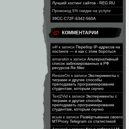
Лучший хостинг сайтов - REG.RU
Промокод 5% скидки на услуги
39CC-C72F-6342-560A
КОММЕНТАРИИ
v4f
к записи
Перебор IP-адресов на
хостинге — и как с этим бороться
amarakin
к записи
Альтернативный
список заблокированных в РФ
ресурсов Re:filter
ResizeOn
к записи
Эксперименты с
тиграми и другие способы
преподавать программирование
студентам, которым скучно
Text2Vid
к записи
Эксперименты с
тиграми и другие способы
преподавать программирование
студентам, которым скучно
всым
к записи
Развёртывание своего
MTProxy Telegram со статистикой