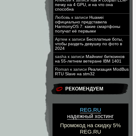
Алексей
к записи
Как я собрал LLM-
печку на 4 GPU, и на что она
способна
Любовь
к записи
Huawei
официально представила
HarmonyOS 7: какие смартфоны
получат её первыми
Артем
к записи
Бесплатные боты,
чтобы раздеть девушку по фото в
2024
sasha
к записи
Майнинг биткоинов
на 55-летнем ветеране IBM 1401
Roman
к записи
Реализация ModBus
RTU Slave на stm32
РЕКОМЕНДУЕМ
REG.RU
надежный хостинг
Промокод на скидку 5%
REG.RU