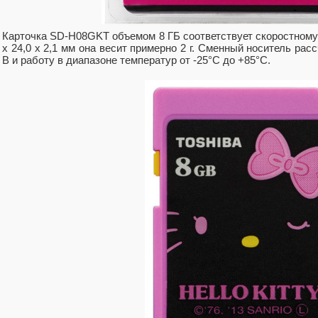
Карточка SD-H08GKT объемом 8 ГБ соответствует скоростному к
х 24,0 х 2,1 мм она весит примерно 2 г. Сменный носитель расс
В и работу в диапазоне температур от -25°С до +85°C.