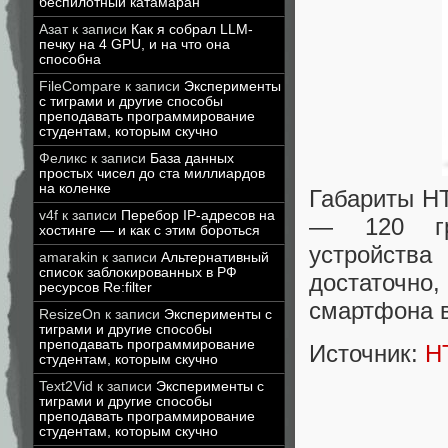
беспилотный катамаран
Азат
к записи
Как я собрал LLM-
печку на 4 GPU, и на что она
способна
FileCompare
к записи
Эксперименты
с тиграми и другие способы
преподавать программирование
студентам, которым скучно
Феликс
к записи
База данных
простых чисел до ста миллиардов
на коленке
Габариты HT
v4f
к записи
Перебор IP-адресов на
— 120 гра
хостинге — и как с этим бороться
устройств
amarakin
к записи
Альтернативный
список заблокированных в РФ
достаточн
ресурсов Re:filter
смартфона в
ResizeOn
к записи
Эксперименты с
тиграми и другие способы
преподавать программирование
Источник:
H
студентам, которым скучно
Text2Vid
к записи
Эксперименты с
тиграми и другие способы
преподавать программирование
студентам, которым скучно