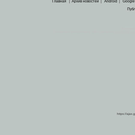
Главная
|
Архив новостей
|
Android
|
Google
Пуб
Все пра
Основными материалами сайта являются
архивные ко
https://ajax.