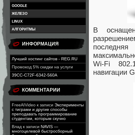
GOOGLE
ЖЕЛЕЗО
LINUX
В оснаще
АЛГОРИТМЫ
разрешени
ИНФОРМАЦИЯ
последня
максимально
Лучший хостинг сайтов - REG.RU
Wi-Fi 802.
Промокод 5% скидки на услуги
навигации G
39CC-C72F-6342-560A
КОММЕНТАРИИ
FreeAIVideo
к записи
Эксперименты
с тиграми и другие способы
преподавать программирование
студентам, которым скучно
Влад
к записи
NAVIS —
многоцелевой быстросборный