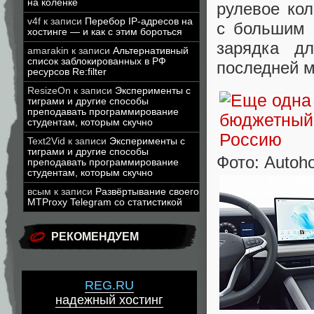
на коленке
рулевое ко
v4f
к записи
Перебор IP-адресов на
с большим 
хостинге — и как с этим бороться
зарядка д
amarakin
к записи
Альтернативный
список заблокированных в РФ
последней м
ресурсов Re:filter
ResizeOn
к записи
Эксперименты с
тиграми и другие способы
преподавать программирование
студентам, которым скучно
Text2Vid
к записи
Эксперименты с
тиграми и другие способы
Фото: Autoh
преподавать программирование
студентам, которым скучно
всым
к записи
Развёртывание своего
MTProxy Telegram со статистикой
РЕКОМЕНДУЕМ
REG.RU
надежный хостинг