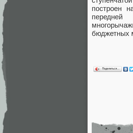
ступенчато
построен н
передней
многорычаж
бюджетных 
Поделиться…