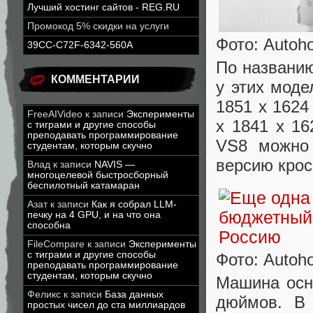
Лучший хостинг сайтов - REG.RU
Промокод 5% скидки на услуги
Фото: Autoh
39CC-C72F-6342-560A
По названию
КОММЕНТАРИИ
у этих моде
1851 х 1624
FreeAIVideo
к записи
Эксперименты
х 1841 х 1
с тиграми и другие способы
преподавать программирование
VS8 можно 
студентам, которым скучно
версию крос
Влад
к записи
NAVIS —
многоцелевой быстросборный
беспилотный катамаран
Азат
к записи
Как я собрал LLM-
печку на 4 GPU, и на что она
способна
FileCompare
к записи
Эксперименты
с тиграми и другие способы
Фото: Autoh
преподавать программирование
студентам, которым скучно
Машина осн
Феликс
к записи
База данных
дюймов. В 
простых чисел до ста миллиардов