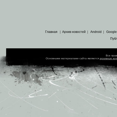
Главная
|
Архив новостей
|
Android
|
Google
Пуб
Все пра
Основными материалами сайта являются
архивные ко