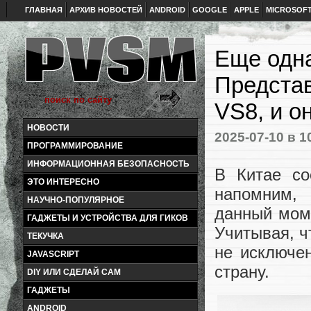
ГЛАВНАЯ
АРХИВ НОВОСТЕЙ
ANDROID
GOOGLE
APPLE
MICROSOF
Еще одна
Представ
VS8, и о
НОВОСТИ
2025-07-10
в 1
ПРОГРАММИРОВАНИЕ
ИНФОРМАЦИОННАЯ БЕЗОПАСНОСТЬ
В Китае со
ЭТО ИНТЕРЕСНО
напомним,
НАУЧНО-ПОПУЛЯРНОЕ
данный моме
ГАДЖЕТЫ И УСТРОЙСТВА ДЛЯ ГИКОВ
Учитывая, ч
ТЕКУЧКА
не исключен
JAVASCRIPT
страну.
DIY ИЛИ СДЕЛАЙ САМ
ГАДЖЕТЫ
ANDROID