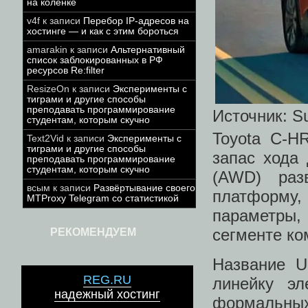
на коленке
v4f
к записи
Перебор IP-адресов на
хостинге — и как с этим бороться
amarakin
к записи
Альтернативный
список заблокированных в РФ
ресурсов Re:filter
ResizeOn
к записи
Эксперименты с
тиграми и другие способы
преподавать программирование
Источник: S
студентам, которым скучно
Toyota C-H
Text2Vid
к записи
Эксперименты с
тиграми и другие способы
запас хода
преподавать программирование
студентам, которым скучно
(AWD) раз
всым
к записи
Развёртывание своего
платформу
MTProxy Telegram со статистикой
параметры,
сегменте ко
РЕКОМЕНДУЕМ
Название U
REG.RU
линейку э
надежный хостинг
формальных