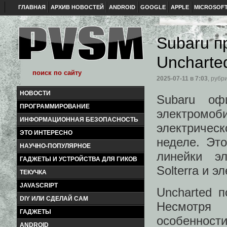
ГЛАВНАЯ
АРХИВ НОВОСТЕЙ
ANDROID
GOOGLE
APPLE
MICROSOF
Subaru п
Uncharte
2025-07-11
в 7:03
, рубр
НОВОСТИ
Subaru оф
ПРОГРАММИРОВАНИЕ
электромо
ИНФОРМАЦИОННАЯ БЕЗОПАСНОСТЬ
электричес
ЭТО ИНТЕРЕСНО
неделе. Эт
НАУЧНО-ПОПУЛЯРНОЕ
линейки э
ГАДЖЕТЫ И УСТРОЙСТВА ДЛЯ ГИКОВ
Solterra и э
ТЕКУЧКА
JAVASCRIPT
Uncharted 
DIY ИЛИ СДЕЛАЙ САМ
Несмотря 
ГАДЖЕТЫ
особенност
ANDROID