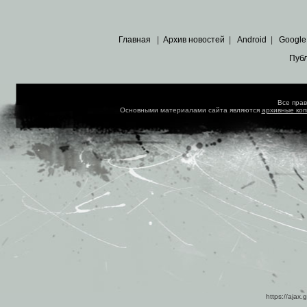
Главная
|
Архив новостей
|
Android
|
Google
Пуб
Все пра
Основными материалами сайта являются
архивные ко
https://ajax.