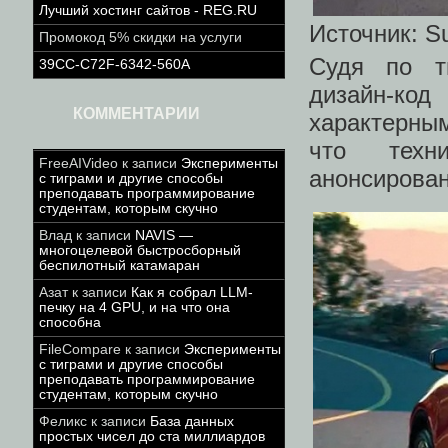
Лучший хостинг сайтов - REG.RU
Источник: S
Промокод 5% скидки на услуги
Судя по ти
39CC-C72F-6342-560A
дизайн-код
КОММЕНТАРИИ
характерным
что техн
FreeAIVideo
к записи
Эксперименты
анонсирован
с тиграми и другие способы
преподавать программирование
студентам, которым скучно
Влад
к записи
NAVIS —
многоцелевой быстросборный
беспилотный катамаран
Азат
к записи
Как я собрал LLM-
печку на 4 GPU, и на что она
способна
FileCompare
к записи
Эксперименты
с тиграми и другие способы
преподавать программирование
студентам, которым скучно
Феликс
к записи
База данных
простых чисел до ста миллиардов