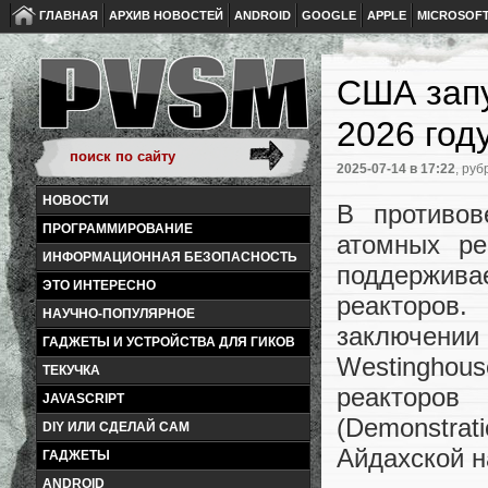
ГЛАВНАЯ
АРХИВ НОВОСТЕЙ
ANDROID
GOOGLE
APPLE
MICROSOF
США запу
2026 год
2025-07-14
в 17:22
, руб
НОВОСТИ
В противо
ПРОГРАММИРОВАНИЕ
атомных ре
ИНФОРМАЦИОННАЯ БЕЗОПАСНОСТЬ
поддержива
ЭТО ИНТЕРЕСНО
реакторов
НАУЧНО-ПОПУЛЯРНОЕ
заключен
ГАДЖЕТЫ И УСТРОЙСТВА ДЛЯ ГИКОВ
Westinghous
ТЕКУЧКА
реакторо
JAVASCRIPT
(Demonstrat
DIY ИЛИ СДЕЛАЙ САМ
Айдахской н
ГАДЖЕТЫ
ANDROID