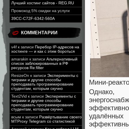
Лучший хостинг сайтов - REG.RU
Промокод 5% скидки на услуги
39CC-C72F-6342-560A
КОММЕНТАРИИ
v4f
к записи
Перебор IP-адресов на
хостинге — и как с этим бороться
amarakin
к записи
Альтернативный
список заблокированных в РФ
ресурсов Re:filter
ResizeOn
к записи
Эксперименты с
тиграми и другие способы
Мини-реактор
преподавать программирование
студентам, которым скучно
Однако, 
Text2Vid
к записи
Эксперименты с
энергосна
тиграми и другие способы
преподавать программирование
эффектив
студентам, которым скучно
удалённых 
всым
к записи
Развёртывание своего
MTProxy Telegram со статистикой
эффективные