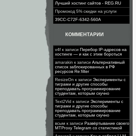
Лучший хостинг сайтов - REG.RU
Промокод 5% скидки на услуги
39CC-C72F-6342-560A
КОММЕНТАРИИ
v4f
к записи
Перебор IP-адресов на
хостинге — и как с этим бороться
amarakin
к записи
Альтернативный
список заблокированных в РФ
ресурсов Re:filter
ResizeOn
к записи
Эксперименты с
тиграми и другие способы
преподавать программирование
студентам, которым скучно
Text2Vid
к записи
Эксперименты с
тиграми и другие способы
преподавать программирование
студентам, которым скучно
всым
к записи
Развёртывание своего
MTProxy Telegram со статистикой