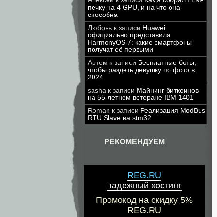
Алексей
к записи
Как я собрал LLM-
печку на 4 GPU, и на что она
способна
Любовь
к записи
Huawei
официально представила
HarmonyOS 7: какие смартфоны
получат её первыми
Артем
к записи
Бесплатные боты,
чтобы раздеть девушку по фото в
2024
sasha
к записи
Майнинг биткоинов
на 55-летнем ветеране IBM 1401
Roman
к записи
Реализация ModBus
RTU Slave на stm32
РЕКОМЕНДУЕМ
REG.RU
надежный хостинг
Промокод на скидку 5%
REG.RU