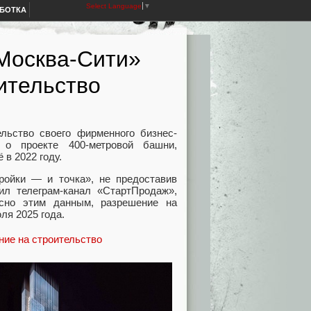
Select Language
▼
АБОТКА
«Москва-Сити»
ительство
ельство своего фирменного бизнес-
 о проекте 400-метровой башни,
в 2022 году.
ойки — и точка», не предоставив
л телеграм-канал «СтартПродаж»,
асно этим данным, разрешение на
ля 2025 года.