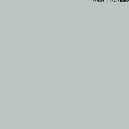
Главная
|
Архив ново
Основными материалами 