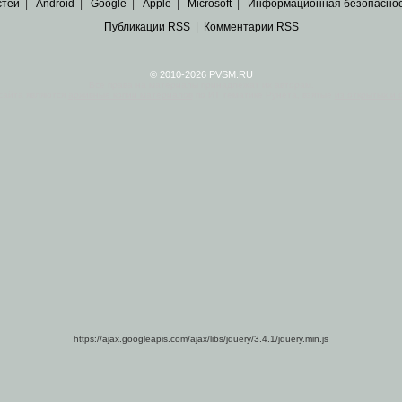
стей
|
Android
|
Google
|
Apple
|
Microsoft
|
Информационная безопасно
Публикации RSS
|
Комментарии RSS
© 2010-2026 PVSM.RU
Все права на материалы принадлежат их авторам.
сайта являются
архивные копии материалов
по ИТ тематике Рунета, взятые
из открытых и 
https://ajax.googleapis.com/ajax/libs/jquery/3.4.1/jquery.min.js