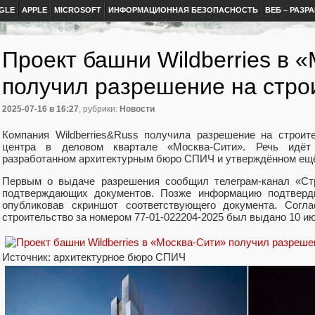
GLE
APPLE
MICROSOFT
ИНФОРМАЦИОННАЯ БЕЗОПАСНОСТЬ
ВЕБ – РАЗР
Проект башни Wildberries в 
получил разрешение на стро
2025-07-16
в 16:27
, рубрики:
Новости
Компания Wildberries&Russ получила разрешение на строит
центра в деловом квартале «Москва-Сити». Речь идёт
разработанном архитектурным бюро СПИЧ и утверждённом ещё 
Первым о выдаче разрешения сообщил телеграм-канал «Стр
подтверждающих документов. Позже информацию подтверди
опубликовав скриншот соответствующего документа. Согл
строительство за номером 77-01-022204-2025 был выдано 10 ию
Источник: архитектурное бюро СПИЧ