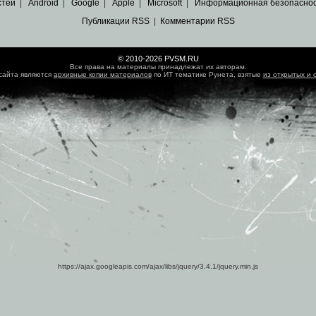
стей
|
Android
|
Google
|
Apple
|
Microsoft
|
Информационная безопасно
Публикации RSS
|
Комментарии RSS
© 2010-2026 PVSM.RU
Все права на материалы принадлежат их авторам.
сайта являются
архивные копии материалов
по ИТ тематике Рунета, взятые
из открытых и 
https://ajax.googleapis.com/ajax/libs/jquery/3.4.1/jquery.min.js