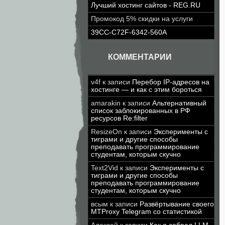
Лучший хостинг сайтов - REG.RU
Промокод 5% скидки на услуги
39CC-C72F-6342-560A
КОММЕНТАРИИ
v4f
к записи
Перебор IP-адресов на
хостинге — и как с этим бороться
amarakin
к записи
Альтернативный
список заблокированных в РФ
ресурсов Re:filter
ResizeOn
к записи
Эксперименты с
тиграми и другие способы
преподавать программирование
студентам, которым скучно
Text2Vid
к записи
Эксперименты с
тиграми и другие способы
преподавать программирование
студентам, которым скучно
всым
к записи
Развёртывание своего
MTProxy Telegram со статистикой