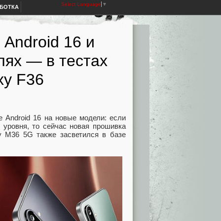
Select Language
▼
АБОТКА
Android 16 и
лях — в тестах
xy F36
 Android 16 на новые модели: если
 уровня, то сейчас новая прошивка
y M36 5G также засветился в базе