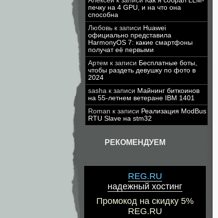
Алексей
к записи
Как я собрал LLM-
печку на 4 GPU, и на что она
способна
Любовь
к записи
Huawei
официально представила
HarmonyOS 7: какие смартфоны
получат её первыми
Артем
к записи
Бесплатные боты,
чтобы раздеть девушку по фото в
2024
sasha
к записи
Майнинг биткоинов
на 55-летнем ветеране IBM 1401
Roman
к записи
Реализация ModBus
RTU Slave на stm32
РЕКОМЕНДУЕМ
REG.RU
надежный хостинг
Промокод на скидку 5%
REG.RU