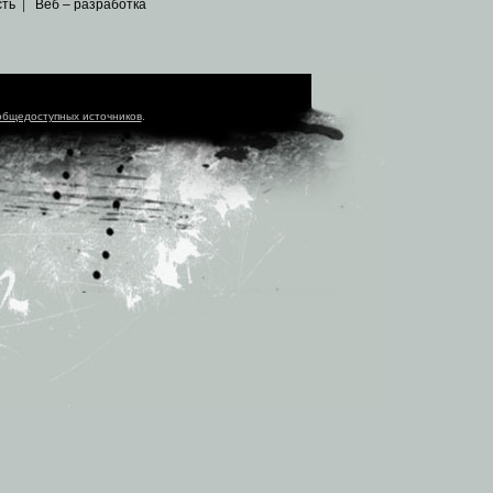
сть
|
Веб – разработка
общедоступных источников
.