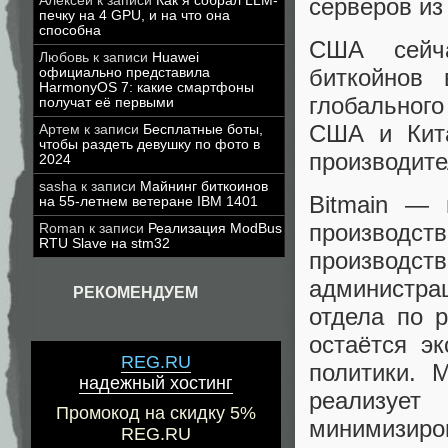
Алексей
к записи
Как я собрал LLM-
серверов из
печку на 4 GPU, и на что она
способна
США сейч
Любовь
к записи
Huawei
биткойнов
официально представила
HarmonyOS 7: какие смартфоны
глобальног
получат её первыми
США и Кита
Артем
к записи
Бесплатные боты,
чтобы раздеть девушку по фото в
производите
2024
sasha
к записи
Майнинг биткоинов
Bitmain — 
на 55-летнем ветеране IBM 1401
производст
Roman
к записи
Реализация ModBus
RTU Slave на stm32
производс
администра
РЕКОМЕНДУЕМ
отдела по 
остаётся э
REG.RU
политики. 
надежный хостинг
реализуе
Промокод на скидку 5%
минимизиров
REG.RU