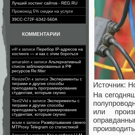
Лучший хостинг сайтов - REG.RU
Промокод 5% скидки на услуги
39CC-C72F-6342-560A
КОММЕНТАРИИ
v4f
к записи
Перебор IP-адресов на
хостинге — и как с этим бороться
amarakin
к записи
Альтернативный
список заблокированных в РФ
ресурсов Re:filter
ResizeOn
к записи
Эксперименты с
Источник: Ho
тиграми и другие способы
преподавать программирование
студентам, которым скучно
На сегодня
Text2Vid
к записи
Эксперименты с
полупроводн
тиграми и другие способы
преподавать программирование
или произ
студентам, которым скучно
оправданны
всым
к записи
Развёртывание своего
производить
MTProxy Telegram со статистикой