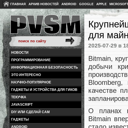
ГЛАВНАЯ
АРХИВ НОВОСТЕЙ
ANDROID
GOOGLE
APPLE
MICROSOF
Крупней
для майн
2025-07-29
в 1
НОВОСТИ
Bitmain, кр
ПРОГРАММИРОВАНИЕ
добычи кри
ИНФОРМАЦИОННАЯ БЕЗОПАСНОСТЬ
производ
ЭТО ИНТЕРЕСНО
Bloomberg,
НАУЧНО-ПОПУЛЯРНОЕ
качестве п
ГАДЖЕТЫ И УСТРОЙСТВА ДЛЯ ГИКОВ
запланирова
ТЕКУЧКА
JAVASCRIPT
О планах 
DIY ИЛИ СДЕЛАЙ САМ
Bitmain впе
ГАДЖЕТЫ
стало извес
ANDROID