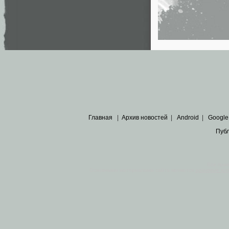
Главная
|
Архив новостей
|
Android
|
Google
Пуб
Все пра
Основными материалами сайта являются
архивные ко