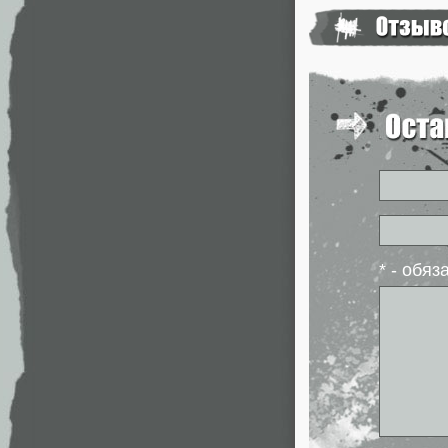
* - обя