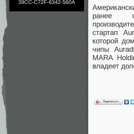
39CC-C72F-6342-560A
Американск
ранее по
производите
стартап Au
которой дом
чипы Aurad
MARA Holdi
владеет дол
Поделиться…