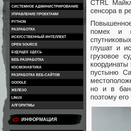
CTRL Майкл
СИСТЕМНОЕ АДМИНИСТРИРОВАНИЕ
сенсора в р
УПРАВЛЕНИЕ ПРОЕКТАМИ
Повышенное 
PYTHON
РАЗРАБОТКА
помех и п
ИСКУССТВЕННЫЙ ИНТЕЛЛЕКТ
спутниковы
OPEN SOURCE
глушат и и
БУДУЩЕЕ ЗДЕСЬ
грузовое с
ВЕБ-РАЗРАБОТКА
координаты 
КОСМОНАВТИКА
пустыню Са
РАЗРАБОТКА ВЕБ-САЙТОВ
местоположе
GOOGLE
но и в бан
ЖЕЛЕЗО
поэтому его
LINUX
АЛГОРИТМЫ
ИНФОРМАЦИЯ