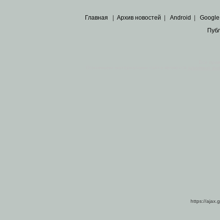
Главная
|
Архив новостей
|
Android
|
Google
Пуб
Все пра
Основными материалами сайта являются
архивные ко
https://ajax.