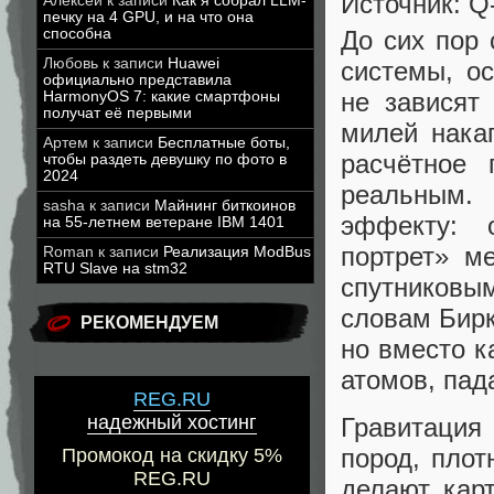
Источник: 
Алексей
к записи
Как я собрал LLM-
печку на 4 GPU, и на что она
До сих пор
способна
Любовь
к записи
Huawei
системы, о
официально представила
не зависят
HarmonyOS 7: какие смартфоны
получат её первыми
милей нака
Артем
к записи
Бесплатные боты,
расчётное 
чтобы раздеть девушку по фото в
2024
реальным.
sasha
к записи
Майнинг биткоинов
эффекту: 
на 55-летнем ветеране IBM 1401
портрет» м
Roman
к записи
Реализация ModBus
RTU Slave на stm32
спутниковы
словам Бирк
РЕКОМЕНДУЕМ
но вместо к
атомов, пад
REG.RU
надежный хостинг
Гравитация
пород, пло
Промокод на скидку 5%
REG.RU
делают кар