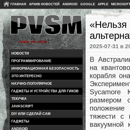
ГЛАВНАЯ
АРХИВ НОВОСТЕЙ
ANDROID
GOOGLE
APPLE
MICROSOF
«Нельзя 
альтерна
2025-07-31
в 2
НОВОСТИ
В Австрали
ПРОГРАММИРОВАНИЕ
на квантов
ИНФОРМАЦИОННАЯ БЕЗОПАСНОСТЬ
корабля он
ЭТО ИНТЕРЕСНО
Эксперимен
НАУЧНО-ПОПУЛЯРНОЕ
Sycamore К
ГАДЖЕТЫ И УСТРОЙСТВА ДЛЯ ГИКОВ
размером 
ТЕКУЧКА
положение 
JAVASCRIPT
DIY ИЛИ СДЕЛАЙ САМ
тяжести с
ГАДЖЕТЫ
вакуумной 
ANDROID