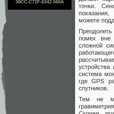
39CC-C72F-6342-560A
точки. Сен
показания,
можете подд
Преодолеть
помех вне
сложной си
работающег
рассчитыв
устройства 
система мож
где GPS ра
спутников.
Тем не ме
гравиметри
Скорее, эт