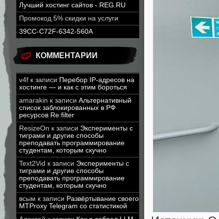
Лучший хостинг сайтов - REG.RU
Промокод 5% скидки на услуги
39CC-C72F-6342-560A
КОММЕНТАРИИ
v4f
к записи
Перебор IP-адресов на
хостинге — и как с этим бороться
amarakin
к записи
Альтернативный
список заблокированных в РФ
ресурсов Re:filter
ResizeOn
к записи
Эксперименты с
тиграми и другие способы
преподавать программирование
студентам, которым скучно
Text2Vid
к записи
Эксперименты с
тиграми и другие способы
преподавать программирование
студентам, которым скучно
всым
к записи
Развёртывание своего
MTProxy Telegram со статистикой