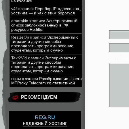
на коленке
v4f
к записи
Перебор IP-адресов на
хостинге — и как с этим бороться
amarakin
к записи
Альтернативный
список заблокированных в РФ
ресурсов Re:filter
ResizeOn
к записи
Эксперименты с
тиграми и другие способы
преподавать программирование
студентам, которым скучно
Text2Vid
к записи
Эксперименты с
* - обя
тиграми и другие способы
преподавать программирование
студентам, которым скучно
всым
к записи
Развёртывание своего
MTProxy Telegram со статистикой
РЕКОМЕНДУЕМ
REG.RU
надежный хостинг