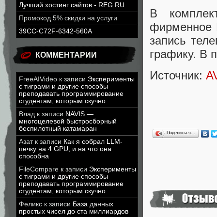
Лучший хостинг сайтов - REG.RU
В комплек
Промокод 5% скидки на услуги
фирменное 
39CC-C72F-6342-560A
запись теле
графику. В 
КОММЕНТАРИИ
Источник:
A
FreeAIVideo
к записи
Эксперименты
с тиграми и другие способы
преподавать программирование
студентам, которым скучно
Влад
к записи
NAVIS —
многоцелевой быстросборный
беспилотный катамаран
Поделиться…
Азат
к записи
Как я собрал LLM-
печку на 4 GPU, и на что она
способна
FileCompare
к записи
Эксперименты
с тиграми и другие способы
преподавать программирование
студентам, которым скучно
Феликс
к записи
База данных
простых чисел до ста миллиардов