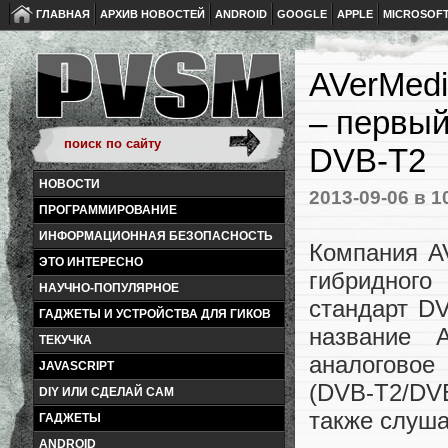
ГЛАВНАЯ
АРХИВ НОВОСТЕЙ
ANDROID
GOOGLE
APPLE
MICROSOF
AVerMedi
– первый
DVB-T2
НОВОСТИ
2013-09-06
в 1
ПРОГРАММИРОВАНИЕ
ИНФОРМАЦИОННАЯ БЕЗОПАСНОСТЬ
Компания AV
ЭТО ИНТЕРЕСНО
гибридного
НАУЧНО-ПОПУЛЯРНОЕ
стандарт D
ГАДЖЕТЫ И УСТРОЙСТВА ДЛЯ ГИКОВ
название A
ТЕКУЧКА
аналогово
JAVASCRIPT
(DVB-T2/DV
DIY ИЛИ СДЕЛАЙ САМ
также слуша
ГАДЖЕТЫ
ANDROID