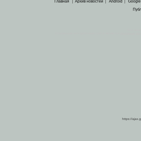
Главная
|
Архив новостей
|
Android
|
Google
Пуб
Все пра
Основными материалами сайта являются
архивные ко
https://ajax.