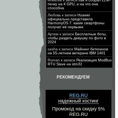
Алексей
к записи
Как я собрал LLM-
печку на 4 GPU, и на что она
способна
Любовь
к записи
Huawei
официально представила
HarmonyOS 7: какие смартфоны
получат её первыми
Артем
к записи
Бесплатные боты,
чтобы раздеть девушку по фото в
2024
sasha
к записи
Майнинг биткоинов
на 55-летнем ветеране IBM 1401
Roman
к записи
Реализация ModBus
RTU Slave на stm32
РЕКОМЕНДУЕМ
REG.RU
надежный хостинг
Промокод на скидку 5%
REG.RU