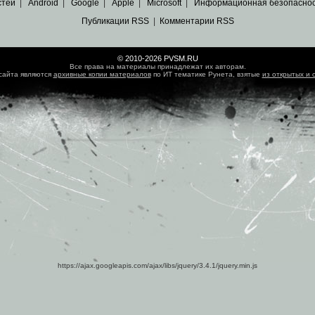
стей
|
Android
|
Google
|
Apple
|
Microsoft
|
Информационная безопасно
Публикации RSS
|
Комментарии RSS
© 2010-2026 PVSM.RU
Все права на материалы принадлежат их авторам.
сайта являются
архивные копии материалов
по ИТ тематике Рунета, взятые
из открытых и 
https://ajax.googleapis.com/ajax/libs/jquery/3.4.1/jquery.min.js