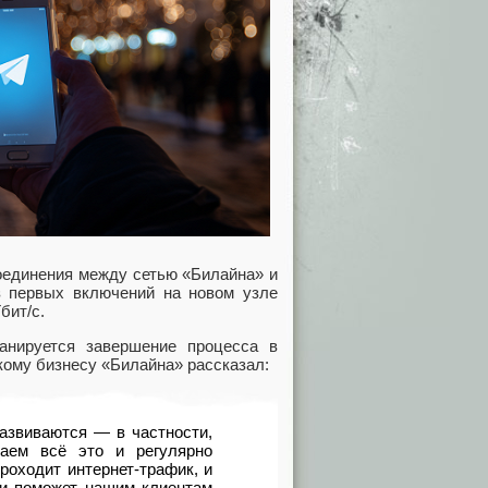
соединения между сетью «Билайна» и
из первых включений на новом узле
Тбит/с.
анируется завершение процесса в
кому бизнесу «Билайна» рассказал:
азвиваются — в частности,
аем всё это и регулярно
роходит интернет-трафик, и
зи поможет нашим клиентам