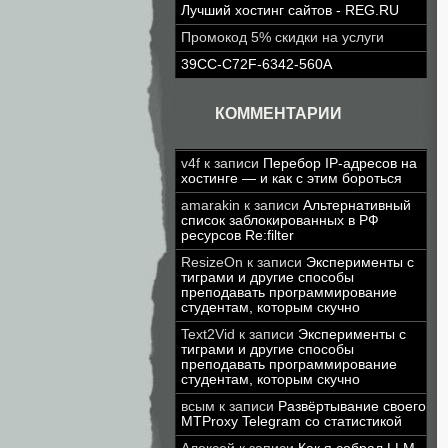
Лучший хостинг сайтов - REG.RU
Промокод 5% скидки на услуги
39CC-C72F-6342-560A
КОММЕНТАРИИ
v4f
к записи
Перебор IP-адресов на
хостинге — и как с этим бороться
amarakin
к записи
Альтернативный
список заблокированных в РФ
ресурсов Re:filter
ResizeOn
к записи
Эксперименты с
тиграми и другие способы
преподавать программирование
студентам, которым скучно
Text2Vid
к записи
Эксперименты с
тиграми и другие способы
преподавать программирование
студентам, которым скучно
всым
к записи
Развёртывание своего
MTProxy Telegram со статистикой