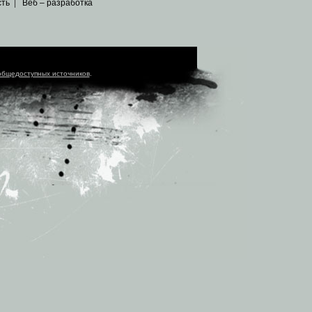
сть
|
Веб – разработка
общедоступных источников
.