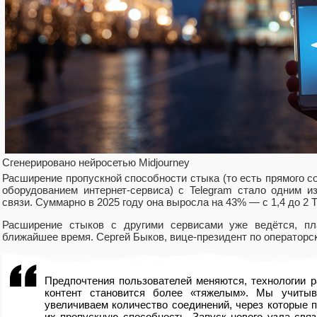
Сгенерировано нейросетью Midjourney
Расширение пропускной способности стыка (то есть прямого 
оборудованием интернет-сервиса) с Telegram стало одним 
связи. Суммарно в 2025 году она выросла на 43% — с 1,4 до 2 
Расширение стыков с другими сервисами уже ведётся, пл
ближайшее время. Сергей Быков, вице-президент по операторс
Предпочтения пользователей меняются, технологии р
контент становится более «тяжелым». Мы учитыв
увеличиваем количество соединений, через которые п
их пропускную способность. Запуск нового узла свя