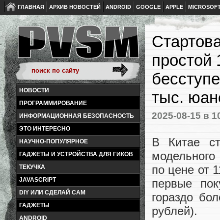
ГЛАВНАЯ
АРХИВ НОВОСТЕЙ
ANDROID
GOOGLE
APPLE
MICROSOF
Стартова
простой 
бесступе
НОВОСТИ
тыс. юан
ПРОГРАММИРОВАНИЕ
2025-08-15
в 1
ИНФОРМАЦИОННАЯ БЕЗОПАСНОСТЬ
ЭТО ИНТЕРЕСНО
В Китае ст
НАУЧНО-ПОПУЛЯРНОЕ
модельного
ГАДЖЕТЫ И УСТРОЙСТВА ДЛЯ ГИКОВ
по цене от 1
ТЕКУЧКА
JAVASCRIPT
первые пок
DIY ИЛИ СДЕЛАЙ САМ
гораздо бол
ГАДЖЕТЫ
рублей).
ANDROID