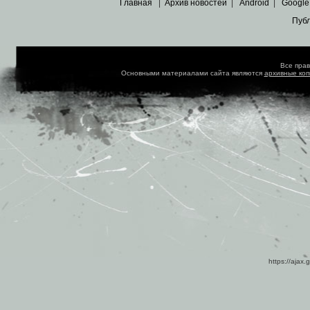
Главная
|
Архив новостей
|
Android
|
Google
Пуб
Все пра
Основными материалами сайта являются
архивные ко
https://ajax.