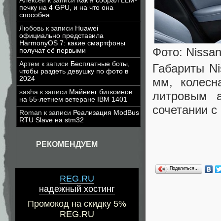
Алексей
к записи
Как я собрал LLM-
печку на 4 GPU, и на что она
способна
Любовь
к записи
Huawei
официально представила
HarmonyOS 7: какие смартфоны
Фото: Nissa
получат её первыми
Артем
к записи
Бесплатные боты,
Габариты Ni
чтобы раздеть девушку по фото в
2024
мм, колесн
sasha
к записи
Майнинг биткоинов
литровым 
на 55-летнем ветеране IBM 1401
сочетании с
Roman
к записи
Реализация ModBus
RTU Slave на stm32
РЕКОМЕНДУЕМ
Поделиться…
REG.RU
надежный хостинг
Промокод на скидку 5%
REG.RU