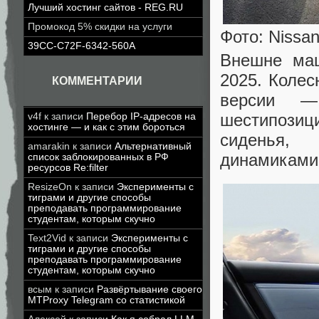
Лучший хостинг сайтов - REG.RU
Промокод 5% скидки на услуги
Фото: Nissa
39CC-C72F-6342-560A
Внешне маш
2025. Коле
КОММЕНТАРИИ
версии —
шестипози
v4f
к записи
Перебор IP-адресов на
хостинге — и как с этим бороться
сиденья,
amarakin
к записи
Альтернативный
динамиками
список заблокированных в РФ
ресурсов Re:filter
ResizeOn
к записи
Эксперименты с
тиграми и другие способы
преподавать программирование
студентам, которым скучно
Text2Vid
к записи
Эксперименты с
тиграми и другие способы
преподавать программирование
студентам, которым скучно
всым
к записи
Развёртывание своего
MTProxy Telegram со статистикой