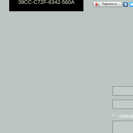
39CC-C72F-6342-560A
Поделиться…
* - обя