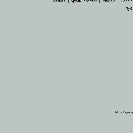
Главная
|
Архив новостей
|
Android
|
Google
Пуб
Все пра
Основными материалами сайта являются
архивные ко
https://ajax.