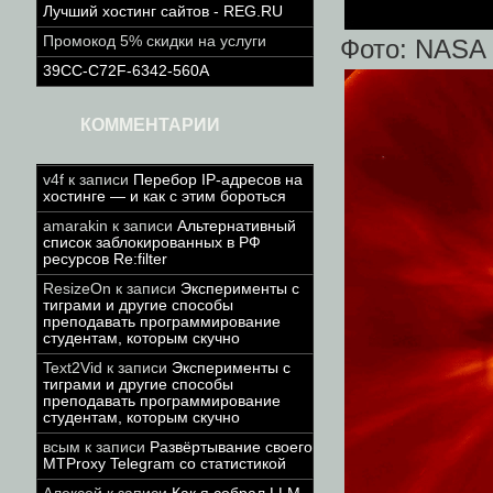
Лучший хостинг сайтов - REG.RU
Промокод 5% скидки на услуги
Фото: NASA
39CC-C72F-6342-560A
КОММЕНТАРИИ
v4f
к записи
Перебор IP-адресов на
хостинге — и как с этим бороться
amarakin
к записи
Альтернативный
список заблокированных в РФ
ресурсов Re:filter
ResizeOn
к записи
Эксперименты с
тиграми и другие способы
преподавать программирование
студентам, которым скучно
Text2Vid
к записи
Эксперименты с
тиграми и другие способы
преподавать программирование
студентам, которым скучно
всым
к записи
Развёртывание своего
MTProxy Telegram со статистикой