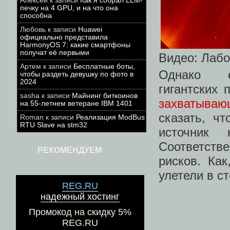
Алексей
к записи
Как я собрал LLM-
печку на 4 GPU, и на что она
способна
Любовь
к записи
Huawei
официально представила
HarmonyOS 7: какие смартфоны
получат её первыми
Видео: Лаб
Артем
к записи
Бесплатные боты,
Однако 
чтобы раздеть девушку по фото в
2024
гигантских
sasha
к записи
Майнинг биткоинов
захватываю
на 55-летнем ветеране IBM 1401
сказать, ч
Roman
к записи
Реализация ModBus
RTU Slave на stm32
источник 
Соответстве
РЕКОМЕНДУЕМ
рисков. Ка
улетели в с
REG.RU
надежный хостинг
Промокод на скидку 5%
REG.RU