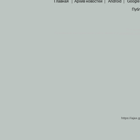
Главная
|
Архив новостей
|
Android
|
Google
Пуб
Все пра
Основными материалами сайта являются
архивные ко
https://ajax.