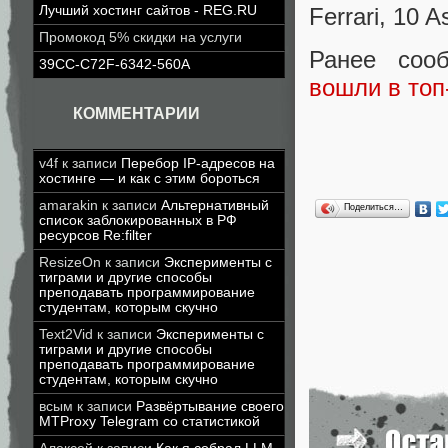
Ferrari, 10 A
Лучший хостинг сайтов - REG.RU
Промокод 5% скидки на услуги
Ранее соо
39CC-C72F-6342-560A
вошли в топ
КОММЕНТАРИИ
v4f
к записи
Перебор IP-адресов на
хостинге — и как с этим бороться
amarakin
к записи
Альтернативный
Поделиться…
список заблокированных в РФ
ресурсов Re:filter
ResizeOn
к записи
Эксперименты с
тиграми и другие способы
преподавать программирование
студентам, которым скучно
Text2Vid
к записи
Эксперименты с
тиграми и другие способы
преподавать программирование
студентам, которым скучно
всым
к записи
Развёртывание своего
MTProxy Telegram со статистикой