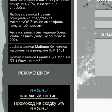
Алексей
к записи
Как я собрал LLM-
печку на 4 GPU, и на что она
способна
Любовь
к записи
Huawei
официально представила
HarmonyOS 7: какие смартфоны
получат её первыми
Артем
к записи
Бесплатные боты,
* - обя
чтобы раздеть девушку по фото в
2024
sasha
к записи
Майнинг биткоинов
на 55-летнем ветеране IBM 1401
Roman
к записи
Реализация ModBus
RTU Slave на stm32
РЕКОМЕНДУЕМ
REG.RU
надежный хостинг
Промокод на скидку 5%
REG.RU