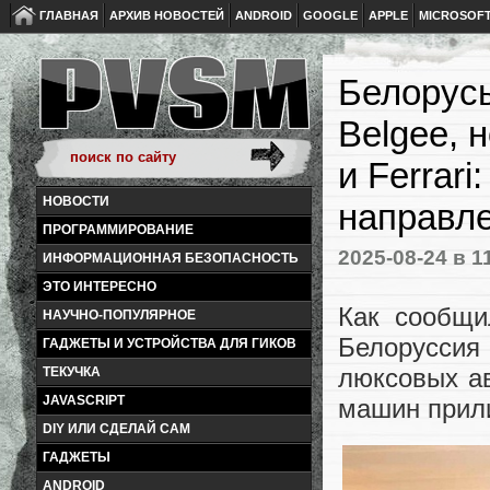
ГЛАВНАЯ
АРХИВ НОВОСТЕЙ
ANDROID
GOOGLE
APPLE
MICROSOF
Белорусы
Belgee, н
и Ferrar
НОВОСТИ
направле
ПРОГРАММИРОВАНИЕ
2025-08-24
в 1
ИНФОРМАЦИОННАЯ БЕЗОПАСНОСТЬ
ЭТО ИНТЕРЕСНО
Как сообщи
НАУЧНО-ПОПУЛЯРНОЕ
Белорусси
ГАДЖЕТЫ И УСТРОЙСТВА ДЛЯ ГИКОВ
люксовых а
ТЕКУЧКА
JAVASCRIPT
машин прили
DIY ИЛИ СДЕЛАЙ САМ
ГАДЖЕТЫ
ANDROID