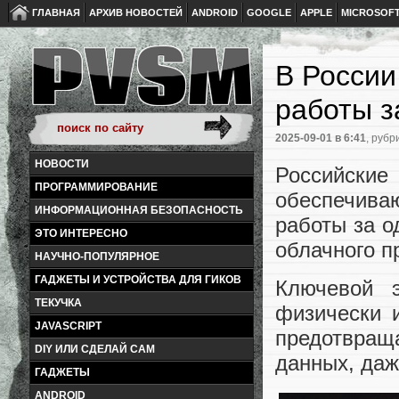
ГЛАВНАЯ
АРХИВ НОВОСТЕЙ
ANDROID
GOOGLE
APPLE
MICROSOF
В России
работы з
2025-09-01
в 6:41
, рубр
НОВОСТИ
Российск
ПРОГРАММИРОВАНИЕ
обеспечиваю
ИНФОРМАЦИОННАЯ БЕЗОПАСНОСТЬ
работы за о
ЭТО ИНТЕРЕСНО
облачного п
НАУЧНО-ПОПУЛЯРНОЕ
ГАДЖЕТЫ И УСТРОЙСТВА ДЛЯ ГИКОВ
Ключевой 
ТЕКУЧКА
физически и
JAVASCRIPT
предотвращ
DIY ИЛИ СДЕЛАЙ САМ
данных, даж
ГАДЖЕТЫ
ANDROID