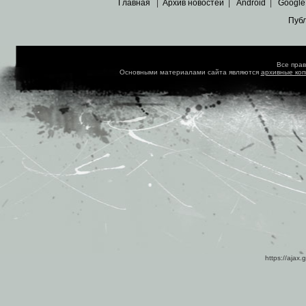
Главная
|
Архив новостей
|
Android
|
Google
Пуб
Все пра
Основными материалами сайта являются
архивные ко
https://ajax.