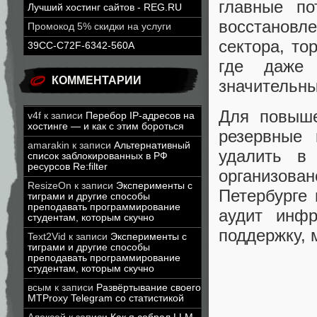
главные по
Лучший хостинг сайтов - REG.RU
восстановл
Промокод 5% скидки на услуги
сектора, то
39CC-C72F-6342-560A
где даже 
КОММЕНТАРИИ
значительн
Для повыше
v4f
к записи
Перебор IP-адресов на
хостинге — и как с этим бороться
резервные 
amarakin
к записи
Альтернативный
удалить в 
список заблокированных в РФ
ресурсов Re:filter
организова
ResizeOn
к записи
Эксперименты с
Петербурге 
тиграми и другие способы
преподавать программирование
аудит инфр
студентам, которым скучно
поддержку, 
Text2Vid
к записи
Эксперименты с
тиграми и другие способы
преподавать программирование
студентам, которым скучно
всым
к записи
Развёртывание своего
MTProxy Telegram со статистикой