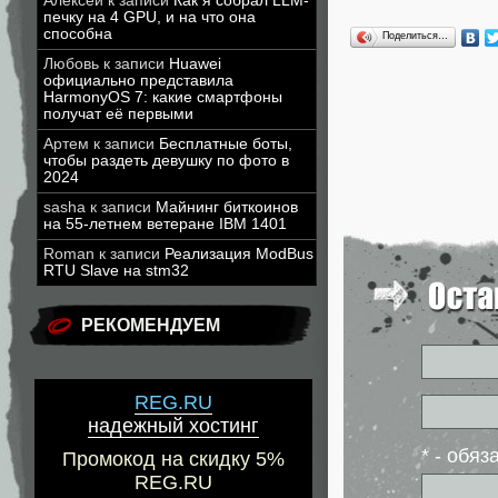
Алексей
к записи
Как я собрал LLM-
печку на 4 GPU, и на что она
способна
Поделиться…
Любовь
к записи
Huawei
официально представила
HarmonyOS 7: какие смартфоны
получат её первыми
Артем
к записи
Бесплатные боты,
чтобы раздеть девушку по фото в
2024
sasha
к записи
Майнинг биткоинов
на 55-летнем ветеране IBM 1401
Roman
к записи
Реализация ModBus
RTU Slave на stm32
РЕКОМЕНДУЕМ
REG.RU
надежный хостинг
* - обя
Промокод на скидку 5%
REG.RU