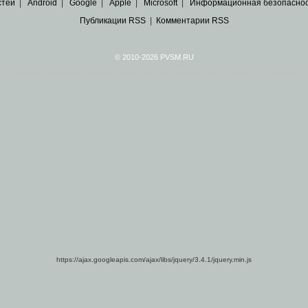
стей
|
Android
|
Google
|
Apple
|
Microsoft
|
Информационная безопасно
Публикации RSS
|
Комментарии RSS
© 2010-2026 PVSM.RU
Все права на материалы принадлежат их авторам.
сайта являются
архивные копии материалов
по ИТ тематике Рунета, взятые
из открытых и 
https://ajax.googleapis.com/ajax/libs/jquery/3.4.1/jquery.min.js