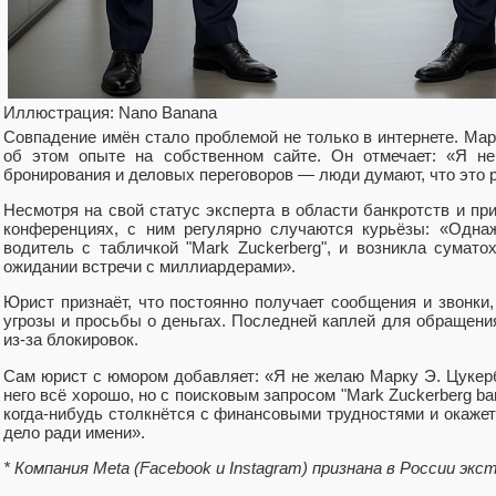
Иллюстрация: Nano Banana
Совпадение имён стало проблемой не только в интернете. Ма
об этом опыте на собственном сайте. Он отмечает: «Я не
бронирования и деловых переговоров — люди думают, что это 
Несмотря на свой статус эксперта в области банкротств и п
конференциях, с ним регулярно случаются курьёзы: «Одна
водитель с табличкой "Mark Zuckerberg", и возникла сумат
ожидании встречи с миллиардерами».
Юрист признаёт, что постоянно получает сообщения и звонки
угрозы и просьбы о деньгах. Последней каплей для обращения
из-за блокировок.
Сам юрист с юмором добавляет: «Я не желаю Марку Э. Цукерб
него всё хорошо, но с поисковым запросом "Mark Zuckerberg ba
когда-нибудь столкнётся с финансовыми трудностями и окажетс
дело ради имени».
* Компания Meta (Facebook и Instagram) признана в России эк