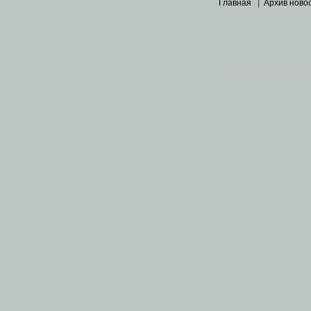
Главная
|
Архив ново
Основными материалами 