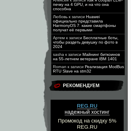
Алексей
к записи
Как я собрал LLM-
печку на 4 GPU, и на что она
способна
Любовь
к записи
Huawei
официально представила
HarmonyOS 7: какие смартфоны
получат её первыми
Артем
к записи
Бесплатные боты,
чтобы раздеть девушку по фото в
2024
sasha
к записи
Майнинг биткоинов
на 55-летнем ветеране IBM 1401
Roman
к записи
Реализация ModBus
RTU Slave на stm32
РЕКОМЕНДУЕМ
REG.RU
надежный хостинг
Промокод на скидку 5%
REG.RU