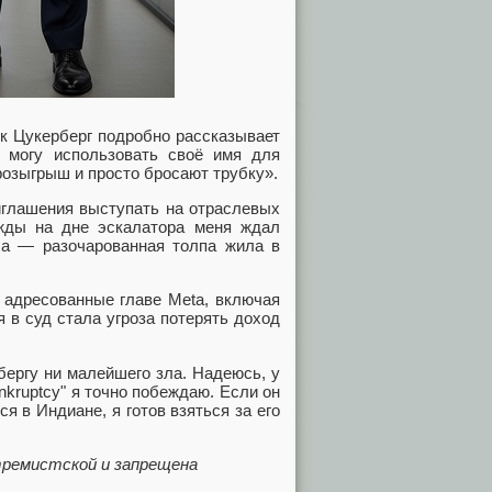
рк Цукерберг подробно рассказывает
 могу использовать своё имя для
розыгрыш и просто бросают трубку».
риглашения выступать на отраслевых
жды на дне эскалатора меня ждал
оха — разочарованная толпа жила в
, адресованные главе Meta, включая
 в суд стала угроза потерять доход
ергу ни малейшего зла. Надеюсь, у
nkruptcy" я точно побеждаю. Если он
я в Индиане, я готов взяться за его
стремистской и запрещена