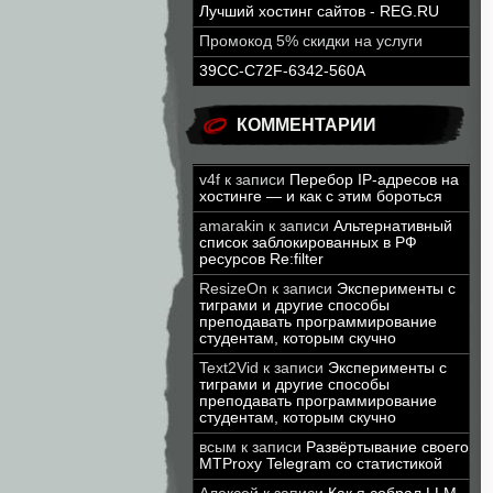
Лучший хостинг сайтов - REG.RU
Промокод 5% скидки на услуги
39CC-C72F-6342-560A
КОММЕНТАРИИ
v4f
к записи
Перебор IP-адресов на
хостинге — и как с этим бороться
amarakin
к записи
Альтернативный
список заблокированных в РФ
ресурсов Re:filter
ResizeOn
к записи
Эксперименты с
тиграми и другие способы
преподавать программирование
студентам, которым скучно
Text2Vid
к записи
Эксперименты с
тиграми и другие способы
преподавать программирование
студентам, которым скучно
всым
к записи
Развёртывание своего
MTProxy Telegram со статистикой