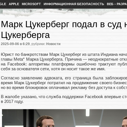
GLE
APPLE
MICROSOFT
ИНФОРМАЦИОННАЯ БЕЗОПАСНОСТЬ
ВЕБ – РАЗР
Марк Цукерберг подал в суд 
Цукерберга
2025-09-06
в 6:29
, рубрики:
Новости
Юрист по банкротствам Марк Цукерберг из штата Индиана нач
главы Meta* Марка Цукерберга. Причина — неоднократные отк
на Facebook: алгоритмы платформы ошибочно трактуют публ
себя за основателя сети, хотя он носит такое же имя.
Согласно заявлению адвоката, его страница была заблокиров
время Марк Цукерберг потратил на продвижение своего бизнес
но во время блокировок оплачивал рекламу без доступа к собс
В жалобе указано, что служба поддержки Facebook впервые с
в 2017 году.