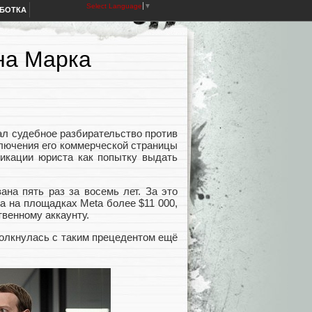
Select Language
▼
АБОТКА
на Марка
ал судебное разбирательство против
лючения его коммерческой страницы
икации юриста как попытку выдать
ана пять раз за восемь лет. За это
а на площадках Meta более $11 000,
твенному аккаунту.
толкнулась с таким прецедентом ещё