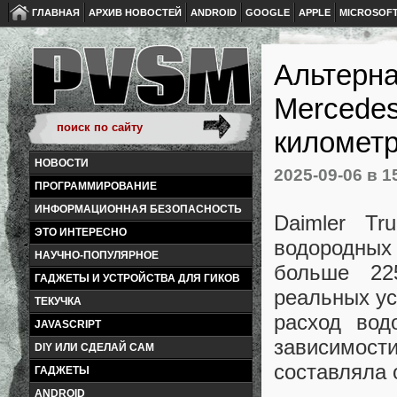
ГЛАВНАЯ
АРХИВ НОВОСТЕЙ
ANDROID
GOOGLE
APPLE
MICROSOF
Альтерна
Mercedes
километ
НОВОСТИ
2025-09-06
в 1
ПРОГРАММИРОВАНИЕ
ИНФОРМАЦИОННАЯ БЕЗОПАСНОСТЬ
Daimler Tr
ЭТО ИНТЕРЕСНО
водородных
НАУЧНО-ПОПУЛЯРНОЕ
больше 22
ГАДЖЕТЫ И УСТРОЙСТВА ДЛЯ ГИКОВ
реальных ус
ТЕКУЧКА
расход вод
JAVASCRIPT
зависимости
DIY ИЛИ СДЕЛАЙ САМ
составляла о
ГАДЖЕТЫ
ANDROID