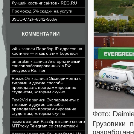
Лучший хостинг сайтов - REG.RU
Промокод 5% скидки на услуги
39CC-C72F-6342-560A
КОММЕНТАРИИ
v4f
к записи
Перебор IP-адресов на
хостинге — и как с этим бороться
amarakin
к записи
Альтернативный
список заблокированных в РФ
ресурсов Re:filter
ResizeOn
к записи
Эксперименты с
тиграми и другие способы
преподавать программирование
студентам, которым скучно
Text2Vid
к записи
Эксперименты с
тиграми и другие способы
преподавать программирование
Фото: Daimle
студентам, которым скучно
всым
к записи
Развёртывание своего
Грузовики 
MTProxy Telegram со статистикой
разработан