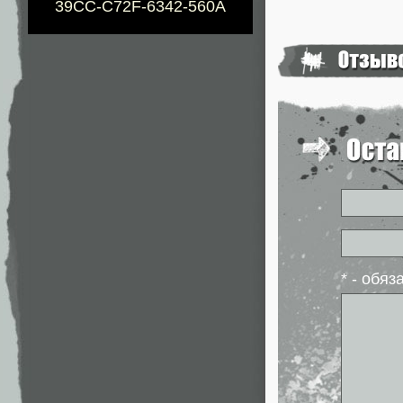
39CC-C72F-6342-560A
* - обя