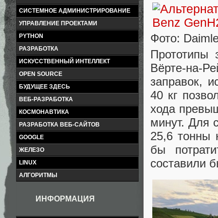
СИСТЕМНОЕ АДМИНИСТРИРОВАНИЕ
УПРАВЛЕНИЕ ПРОЕКТАМИ
Фото: Daimle
PYTHON
РАЗРАБОТКА
Прототипы 
ИСКУССТВЕННЫЙ ИНТЕЛЛЕКТ
Вёрте-на-Р
OPEN SOURCE
заправок, и
БУДУЩЕЕ ЗДЕСЬ
40 кг позво
ВЕБ-РАЗРАБОТКА
хода превыш
КОСМОНАВТИКА
минут. Для 
РАЗРАБОТКА ВЕБ-САЙТОВ
25,6 тонны
GOOGLE
бы потрат
ЖЕЛЕЗО
составили б
LINUX
АЛГОРИТМЫ
ИНФОРМАЦИЯ