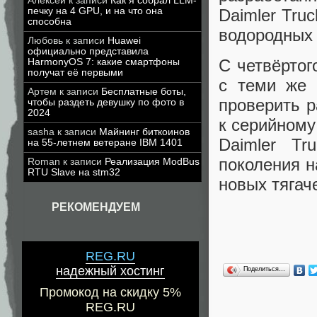
Алексей
к записи
Как я собрал LLM-
Daimler Tru
печку на 4 GPU, и на что она
способна
водородных 
Любовь
к записи
Huawei
официально представила
С четвёртог
HarmonyOS 7: какие смартфоны
получат её первыми
с теми же 
Артем
к записи
Бесплатные боты,
проверить р
чтобы раздеть девушку по фото в
2024
к серийному
sasha
к записи
Майнинг биткоинов
Daimler Tr
на 55-летнем ветеране IBM 1401
поколения н
Roman
к записи
Реализация ModBus
RTU Slave на stm32
новых тягаче
РЕКОМЕНДУЕМ
REG.RU
надежный хостинг
Поделиться…
Промокод на скидку 5%
REG.RU