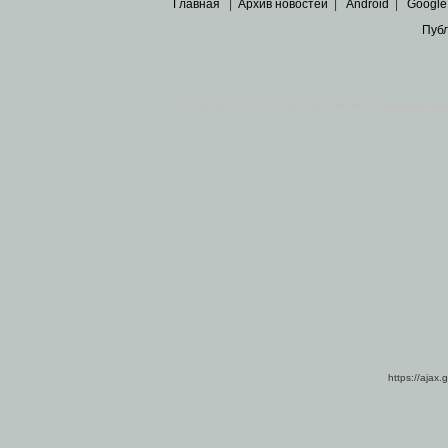
Главная
|
Архив новостей
|
Android
|
Google
Пуб
Все пра
Основными материалами сайта являются
архивные ко
https://ajax.