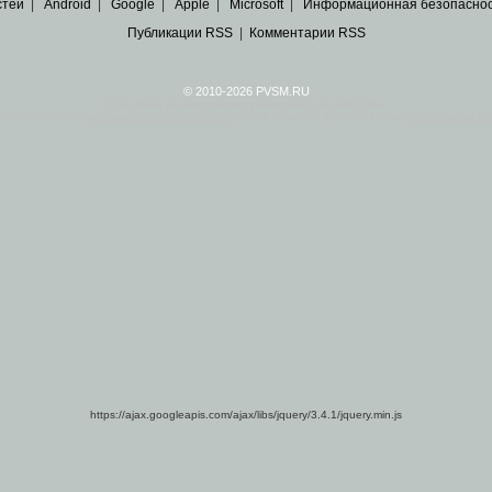
стей
|
Android
|
Google
|
Apple
|
Microsoft
|
Информационная безопасно
Публикации RSS
|
Комментарии RSS
© 2010-2026 PVSM.RU
Все права на материалы принадлежат их авторам.
сайта являются
архивные копии материалов
по ИТ тематике Рунета, взятые
из открытых и 
https://ajax.googleapis.com/ajax/libs/jquery/3.4.1/jquery.min.js