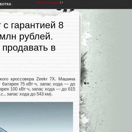
Select Language
▼
АБОТКА
 с гарантией 8
 млн рублей.
 продавать в
кого кроссовера Zeekr 7X. Машина
я батарея 75 кВт·ч, запас хода — до
арея 100 кВт·ч, запас хода — до 615
., запас хода до 543 км).