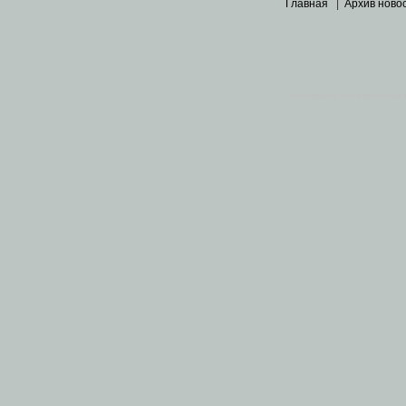
Главная
|
Архив ново
Основными материалами 