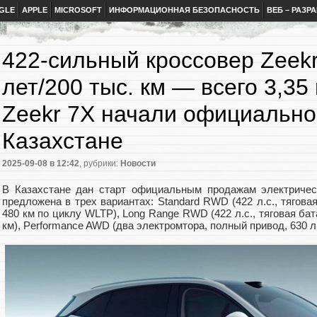
GLE
APPLE
MICROSOFT
ИНФОРМАЦИОННАЯ БЕЗОПАСНОСТЬ
ВЕБ – РАЗР
422-сильный кроссовер Zeekr
лет/200 тыс. км — всего 3,35
Zeekr 7X начали официально
Казахстане
2025-09-08
в 12:42
, рубрики:
Новости
В Казахстане дан старт официальным продажам электричес
предложена в трех вариантах: Standard RWD (422 л.с., тягова
480 км по циклу WLTP), Long Range RWD (422 л.с., тяговая бат
км), Performance AWD (два электромтора, полный привод, 630 л.с