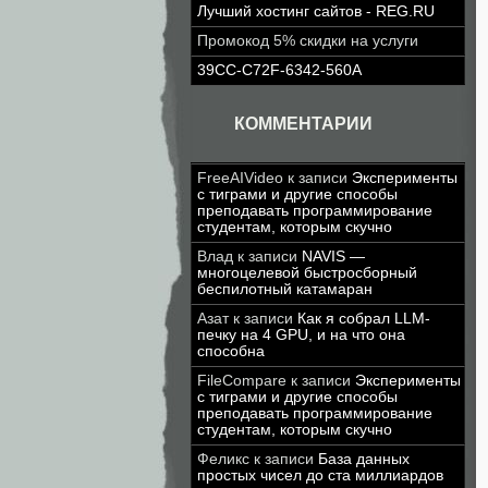
Лучший хостинг сайтов - REG.RU
Промокод 5% скидки на услуги
39CC-C72F-6342-560A
КОММЕНТАРИИ
FreeAIVideo
к записи
Эксперименты
с тиграми и другие способы
преподавать программирование
студентам, которым скучно
Влад
к записи
NAVIS —
многоцелевой быстросборный
беспилотный катамаран
Азат
к записи
Как я собрал LLM-
печку на 4 GPU, и на что она
способна
FileCompare
к записи
Эксперименты
с тиграми и другие способы
преподавать программирование
студентам, которым скучно
Феликс
к записи
База данных
простых чисел до ста миллиардов