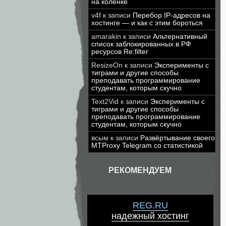
на коленке
v4f
к записи
Перебор IP-адресов на
хостинге — и как с этим бороться
amarakin
к записи
Альтернативный
список заблокированных в РФ
ресурсов Re:filter
ResizeOn
к записи
Эксперименты с
тиграми и другие способы
преподавать программирование
студентам, которым скучно
Text2Vid
к записи
Эксперименты с
тиграми и другие способы
преподавать программирование
студентам, которым скучно
всым
к записи
Развёртывание своего
MTProxy Telegram со статистикой
РЕКОМЕНДУЕМ
REG.RU
надежный хостинг