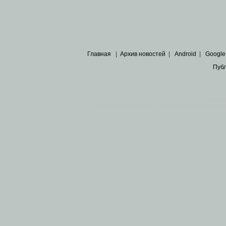
Главная
|
Архив новостей
|
Android
|
Google
Пуб
Все пра
Основными материалами сайта являются
архивные ко