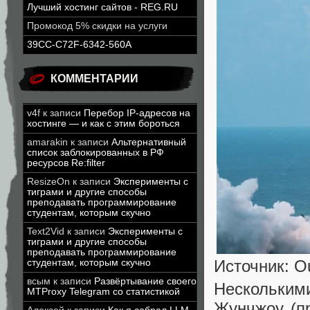
Лучший хостинг сайтов - REG.RU
Промокод 5% скидки на услуги
39CC-C72F-6342-560A
КОММЕНТАРИИ
v4f
к записи
Перебор IP-адресов на
хостинге — и как с этим бороться
amarakin
к записи
Альтернативный
список заблокированных в РФ
ресурсов Re:filter
ResizeOn
к записи
Эксперименты с
тиграми и другие способы
преподавать программирование
студентам, которым скучно
Text2Vid
к записи
Эксперименты с
тиграми и другие способы
преподавать программирование
Источник: O
студентам, которым скучно
всым
к записи
Развёртывание своего
Нескольким
MTProxy Telegram со статистикой
Жунчжоу (п