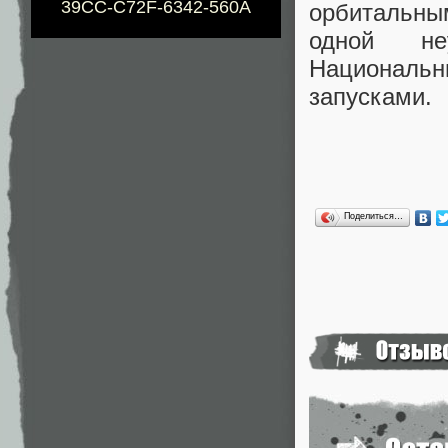
39CC-C72F-6342-560A
орбитальны
одной неу
Национальн
запусками.
Поделиться…