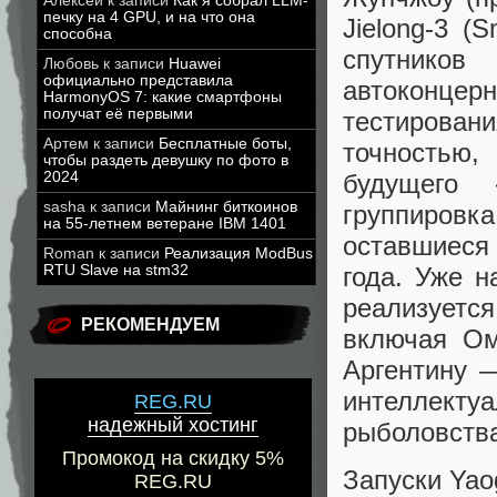
Алексей
к записи
Как я собрал LLM-
печку на 4 GPU, и на что она
Jielong-3 (
способна
спутников
Любовь
к записи
Huawei
официально представила
автоконце
HarmonyOS 7: какие смартфоны
получат её первыми
тестирован
Артем
к записи
Бесплатные боты,
точностью
чтобы раздеть девушку по фото в
будущего 
2024
sasha
к записи
Майнинг биткоинов
группировка
на 55-летнем ветеране IBM 1401
оставшиеся 
Roman
к записи
Реализация ModBus
года. Уже н
RTU Slave на stm32
реализуетс
РЕКОМЕНДУЕМ
включая Ом
Аргентину —
интеллекту
REG.RU
надежный хостинг
рыболовств
Промокод на скидку 5%
Запуски Yao
REG.RU