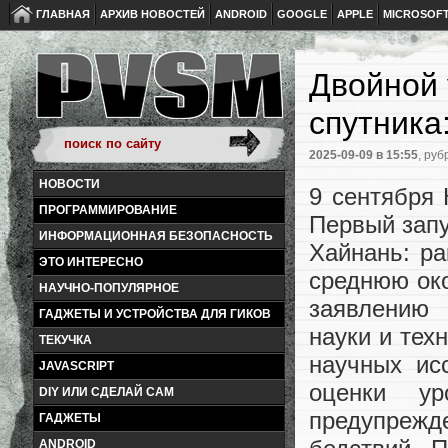
ГЛАВНАЯ
АРХИВ НОВОСТЕЙ
ANDROID
GOOGLE
APPLE
MICROSOF
Двойной 
спутника
2025-09-09
в 15:55
, руб
НОВОСТИ
9 сентября 
ПРОГРАММИРОВАНИЕ
Первый запу
ИНФОРМАЦИОННАЯ БЕЗОПАСНОСТЬ
Хайнань: ра
ЭТО ИНТЕРЕСНО
среднюю око
НАУЧНО-ПОПУЛЯРНОЕ
заявлению 
ГАДЖЕТЫ И УСТРОЙСТВА ДЛЯ ГИКОВ
науки и тех
ТЕКУЧКА
научных ис
JAVASCRIPT
оценки у
DIY ИЛИ СДЕЛАЙ САМ
предупреж
ГАДЖЕТЫ
ANDROID