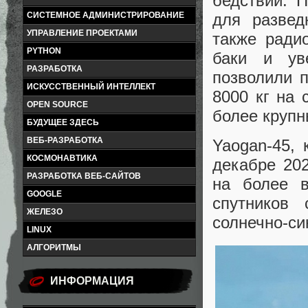
бедствий. 
для развед
СИСТЕМНОЕ АДМИНИСТРИРОВАНИЕ
УПРАВЛЕНИЕ ПРОЕКТАМИ
также ради
PYTHON
баки и ув
РАЗРАБОТКА
позволили 
ИСКУССТВЕННЫЙ ИНТЕЛЛЕКТ
8000 кг на 
OPEN SOURCE
более крупн
БУДУЩЕЕ ЗДЕСЬ
ВЕБ-РАЗРАБОТКА
Yaogan-45, 
КОСМОНАВТИКА
декабре 202
РАЗРАБОТКА ВЕБ-САЙТОВ
на более 
GOOGLE
спутников
ЖЕЛЕЗО
солнечно-си
LINUX
АЛГОРИТМЫ
ИНФОРМАЦИЯ