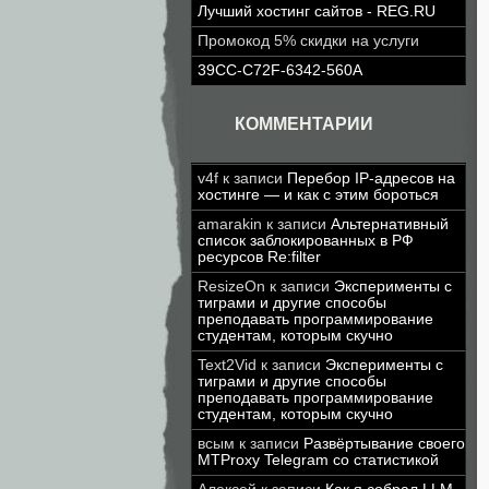
Лучший хостинг сайтов - REG.RU
Промокод 5% скидки на услуги
39CC-C72F-6342-560A
КОММЕНТАРИИ
v4f
к записи
Перебор IP-адресов на
хостинге — и как с этим бороться
amarakin
к записи
Альтернативный
список заблокированных в РФ
ресурсов Re:filter
ResizeOn
к записи
Эксперименты с
тиграми и другие способы
преподавать программирование
студентам, которым скучно
Text2Vid
к записи
Эксперименты с
тиграми и другие способы
преподавать программирование
студентам, которым скучно
всым
к записи
Развёртывание своего
MTProxy Telegram со статистикой