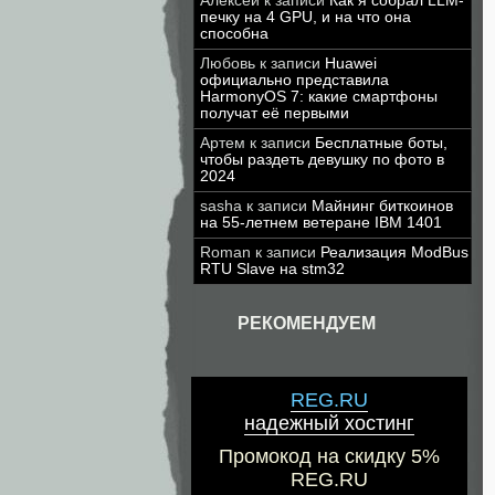
Алексей
к записи
Как я собрал LLM-
печку на 4 GPU, и на что она
способна
Любовь
к записи
Huawei
официально представила
HarmonyOS 7: какие смартфоны
получат её первыми
Артем
к записи
Бесплатные боты,
чтобы раздеть девушку по фото в
2024
sasha
к записи
Майнинг биткоинов
на 55-летнем ветеране IBM 1401
Roman
к записи
Реализация ModBus
RTU Slave на stm32
РЕКОМЕНДУЕМ
REG.RU
надежный хостинг
Промокод на скидку 5%
REG.RU