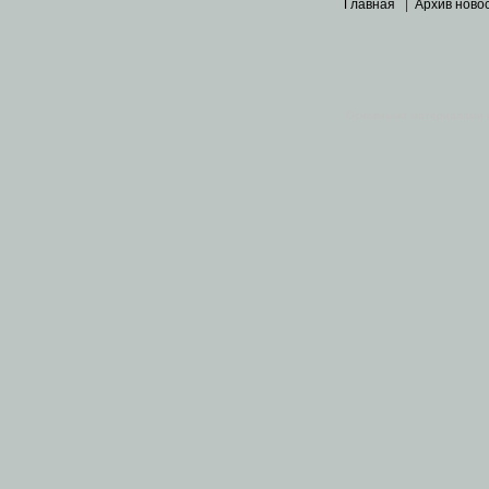
Главная
|
Архив ново
Основными материалами 