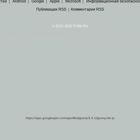
стей
|
Android
|
Google
|
Apple
|
Microsoft
|
Информационная безопасно
Публикации RSS
|
Комментарии RSS
© 2010-2026 PVSM.RU
Все права на материалы принадлежат их авторам.
сайта являются
архивные копии материалов
по ИТ тематике Рунета, взятые
из открытых и 
https://ajax.googleapis.com/ajax/libs/jquery/3.4.1/jquery.min.js