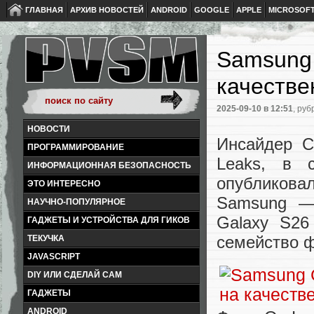
ГЛАВНАЯ
АРХИВ НОВОСТЕЙ
ANDROID
GOOGLE
APPLE
MICROSOF
Samsung 
качестве
2025-09-10
в 12:51
, руб
НОВОСТИ
Инсайдер С
ПРОГРАММИРОВАНИЕ
Leaks, в с
ИНФОРМАЦИОННАЯ БЕЗОПАСНОСТЬ
опубликов
ЭТО ИНТЕРЕСНО
Samsung —
НАУЧНО-ПОПУЛЯРНОЕ
Galaxy S26
ГАДЖЕТЫ И УСТРОЙСТВА ДЛЯ ГИКОВ
семейство 
ТЕКУЧКА
JAVASCRIPT
DIY ИЛИ СДЕЛАЙ САМ
ГАДЖЕТЫ
ANDROID