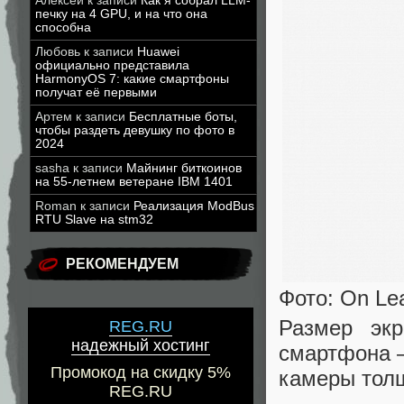
Алексей
к записи
Как я собрал LLM-
печку на 4 GPU, и на что она
способна
Любовь
к записи
Huawei
официально представила
HarmonyOS 7: какие смартфоны
получат её первыми
Артем
к записи
Бесплатные боты,
чтобы раздеть девушку по фото в
2024
sasha
к записи
Майнинг биткоинов
на 55-летнем ветеране IBM 1401
Roman
к записи
Реализация ModBus
RTU Slave на stm32
РЕКОМЕНДУЕМ
Фото: On Lea
Размер экр
REG.RU
надежный хостинг
смартфона —
Промокод на скидку 5%
камеры толщ
REG.RU