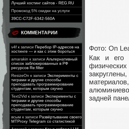
Лучший хостинг сайтов - REG.RU
Промокод 5% скидки на услуги
39CC-C72F-6342-560A
КОММЕНТАРИИ
Фото: On Lea
v4f
к записи
Перебор IP-адресов на
хостинге — и как с этим бороться
Как и его 
amarakin
к записи
Альтернативный
список заблокированных в РФ
физических 
ресурсов Re:filter
закруглены,
ResizeOn
к записи
Эксперименты с
тиграми и другие способы
материало
преподавать программирование
алюминиево
студентам, которым скучно
задней пане
Text2Vid
к записи
Эксперименты с
тиграми и другие способы
преподавать программирование
студентам, которым скучно
всым
к записи
Развёртывание своего
MTProxy Telegram со статистикой