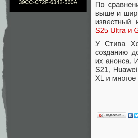
39CC-C72F-6342-560A
По сравнен
выше и шире
известный 
S25 Ultra и 
У Стива Х
созданию д
их анонса. 
S21, Huawei 
XL и многое 
Поделиться…