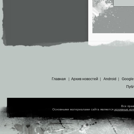
Главная
|
Архив новостей
|
Android
|
Google
Пуб
Все пра
Основными материалами сайта являются
архивные ко