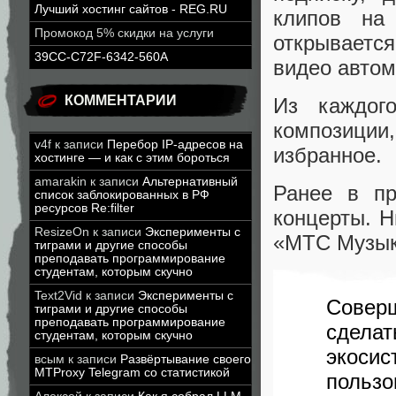
Лучший хостинг сайтов - REG.RU
клипов на
Промокод 5% скидки на услуги
открывается
39CC-C72F-6342-560A
видео автом
КОММЕНТАРИИ
Из каждог
композиции
v4f
к записи
Перебор IP-адресов на
избранное.
хостинге — и как с этим бороться
amarakin
к записи
Альтернативный
Ранее в пр
список заблокированных в РФ
ресурсов Re:filter
концерты. Н
ResizeOn
к записи
Эксперименты с
«МТС Музы
тиграми и другие способы
преподавать программирование
студентам, которым скучно
Text2Vid
к записи
Эксперименты с
Совер
тиграми и другие способы
преподавать программирование
сделат
студентам, которым скучно
экоси
всым
к записи
Развёртывание своего
MTProxy Telegram со статистикой
польз