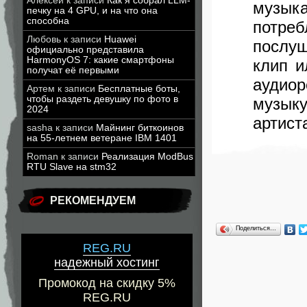
Алексей
к записи
Как я собрал LLM-
музык
печку на 4 GPU, и на что она
способна
потреб
Любовь
к записи
Huawei
послу
официально представила
HarmonyOS 7: какие смартфоны
клип и
получат её первыми
аудио
Артем
к записи
Бесплатные боты,
чтобы раздеть девушку по фото в
музык
2024
артист
sasha
к записи
Майнинг биткоинов
на 55-летнем ветеране IBM 1401
Roman
к записи
Реализация ModBus
RTU Slave на stm32
РЕКОМЕНДУЕМ
Поделиться…
REG.RU
надежный хостинг
Промокод на скидку 5%
REG.RU