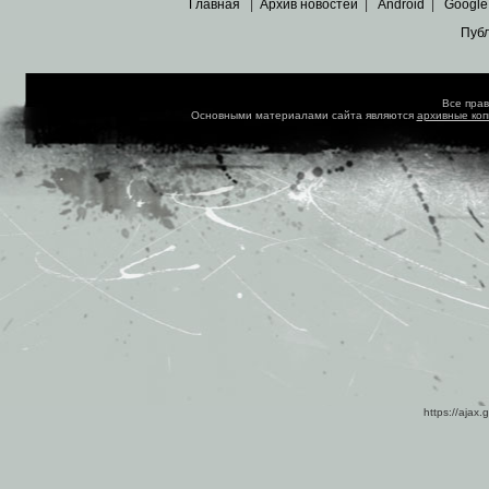
Главная
|
Архив новостей
|
Android
|
Google
Пуб
Все пра
Основными материалами сайта являются
архивные ко
https://ajax.