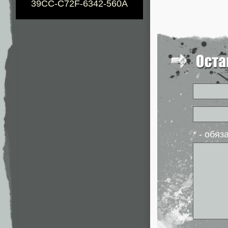
39CC-C72F-6342-560A
* - обя