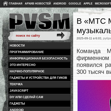
ГЛАВНАЯ
АРХИВ НОВОСТЕЙ
ANDROID
GOOGLE
APPLE
MICROSOF
В «МТС 
музыкал
2025-09-11
в 6:01
, рубр
НОВОСТИ
Команда М
ПРОГРАММИРОВАНИЕ
фирменно
ИНФОРМАЦИОННАЯ БЕЗОПАСНОСТЬ
появился ра
ЭТО ИНТЕРЕСНО
300 тысяч в
НАУЧНО-ПОПУЛЯРНОЕ
ГАДЖЕТЫ И УСТРОЙСТВА ДЛЯ ГИКОВ
ТЕКУЧКА
JAVASCRIPT
DIY ИЛИ СДЕЛАЙ САМ
ГАДЖЕТЫ
ANDROID