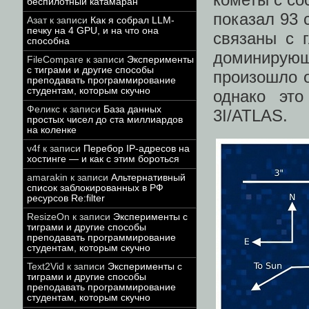
беспилотный катамаран
показал 93 
Азат
к записи
Как я собрал LLM-
печку на 4 GPU, и на что она
связаны с 
способна
доминирующи
FileCompare
к записи
Эксперименты
с тиграми и другие способы
произошло о
преподавать программирование
студентам, которым скучно
однако это
Феликс
к записи
База данных
3I/ATLAS.
простых чисел до ста миллиардов
на коленке
v4f
к записи
Перебор IP-адресов на
хостинге — и как с этим бороться
amarakin
к записи
Альтернативный
список заблокированных в РФ
ресурсов Re:filter
ResizeOn
к записи
Эксперименты с
тиграми и другие способы
преподавать программирование
студентам, которым скучно
Text2Vid
к записи
Эксперименты с
тиграми и другие способы
преподавать программирование
студентам, которым скучно