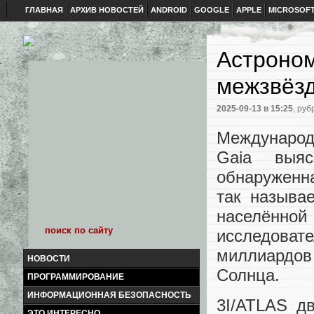
ГЛАВНАЯ
АРХИВ НОВОСТЕЙ
ANDROID
GOOGLE
APPLE
MICROSOF
Астроно
межзвёзд
2025-09-13
в 15:25
, руб
Международ
Gaia выяс
обнаруженна
так называ
населённо
исследова
миллиардов 
НОВОСТИ
Солнца.
ПРОГРАММИРОВАНИЕ
ИНФОРМАЦИОННАЯ БЕЗОПАСНОСТЬ
3I/ATLAS д
ЭТО ИНТЕРЕСНО