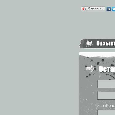
Поделиться…
* - обя