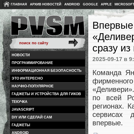
ГЛАВНАЯ
АРХИВ НОВОСТЕЙ
ANDROID
GOOGLE
APPLE
MICROSOF
Впервые 
«Деливер
сразу из
НОВОСТИ
2025-09-17
в 9
ПРОГРАММИРОВАНИЕ
Команда Ян
ИНФОРМАЦИОННАЯ БЕЗОПАСНОСТЬ
ЭТО ИНТЕРЕСНО
фирменног
НАУЧНО-ПОПУЛЯРНОЕ
«Деливери»
ГАДЖЕТЫ И УСТРОЙСТВА ДЛЯ ГИКОВ
по всей Ро
ТЕКУЧКА
регионах. К
JAVASCRIPT
сервисах 
DIY ИЛИ СДЕЛАЙ САМ
впервые.
ГАДЖЕТЫ
ANDROID