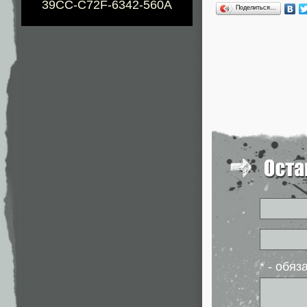
39CC-C72F-6342-560A
Поделиться…
* - обя