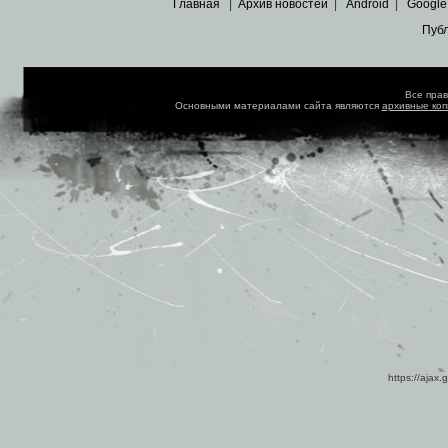
Главная
|
Архив новостей
|
Android
|
Google
Пуб
Все пра
Основными материалами сайта являются
архивные ко
https://ajax.