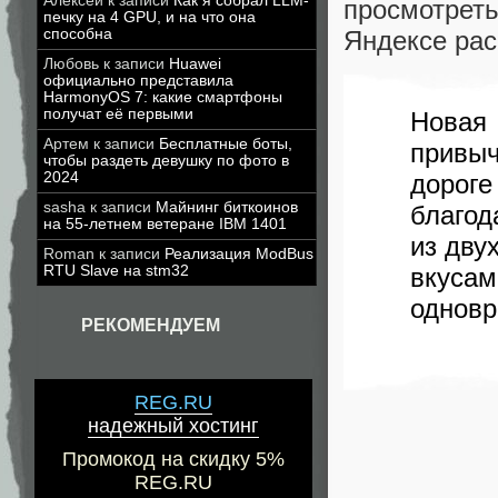
Алексей
к записи
Как я собрал LLM-
просмотрет
печку на 4 GPU, и на что она
способна
Яндексе рас
Любовь
к записи
Huawei
официально представила
HarmonyOS 7: какие смартфоны
получат её первыми
Новая
Артем
к записи
Бесплатные боты,
привыч
чтобы раздеть девушку по фото в
2024
дороге
sasha
к записи
Майнинг биткоинов
благод
на 55-летнем ветеране IBM 1401
из дву
Roman
к записи
Реализация ModBus
RTU Slave на stm32
вкусам
одновр
РЕКОМЕНДУЕМ
REG.RU
надежный хостинг
Промокод на скидку 5%
REG.RU