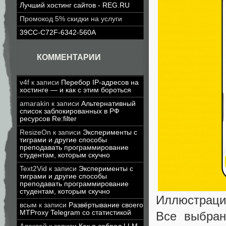
Лучший хостинг сайтов - REG.RU
Промокод 5% скидки на услуги
39CC-C72F-6342-560A
КОММЕНТАРИИ
v4f
к записи
Перебор IP-адресов на
хостинге — и как с этим бороться
amarakin
к записи
Альтернативный
список заблокированных в РФ
ресурсов Re:filter
ResizeOn
к записи
Эксперименты с
тиграми и другие способы
преподавать программирование
студентам, которым скучно
Text2Vid
к записи
Эксперименты с
тиграми и другие способы
преподавать программирование
студентам, которым скучно
Иллюстраци
всым
к записи
Развёртывание своего
MTProxy Telegram со статистикой
Все выбран