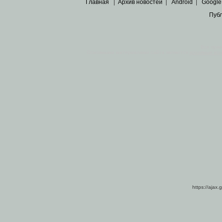
Главная
|
Архив новостей
|
Android
|
Google
Пуб
Все пра
Основными материалами сайта являются
архивные ко
https://ajax.