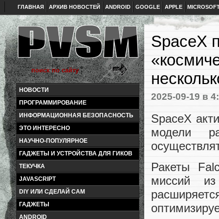
ГЛАВНАЯ
АРХИВ НОВОСТЕЙ
ANDROID
GOOGLE
APPLE
MICROSOF
SpaceX п
«космиче
нескольк
НОВОСТИ
2025-09-19
в 4
ПРОГРАММИРОВАНИЕ
SpaceX акти
ИНФОРМАЦИОННАЯ БЕЗОПАСНОСТЬ
ЭТО ИНТЕРЕСНО
модели р
НАУЧНО-ПОПУЛЯРНОЕ
осуществлят
ГАДЖЕТЫ И УСТРОЙСТВА ДЛЯ ГИКОВ
Ракеты Fal
ТЕКУЧКА
миссий из
JAVASCRIPT
расширяется
DIY ИЛИ СДЕЛАЙ САМ
ГАДЖЕТЫ
оптимизир
ANDROID