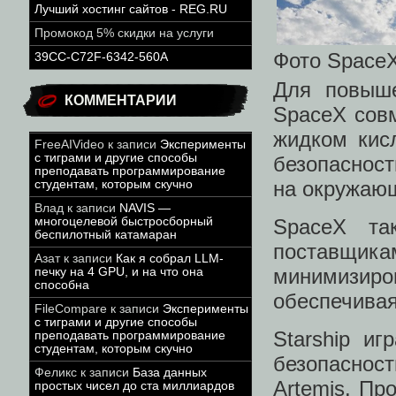
Лучший хостинг сайтов - REG.RU
Промокод 5% скидки на услуги
Фото Space
39CC-C72F-6342-560A
Для повыше
КОММЕНТАРИИ
SpaceX сов
жидком кис
FreeAIVideo
к записи
Эксперименты
с тиграми и другие способы
безопаснос
преподавать программирование
на окружаю
студентам, которым скучно
Влад
к записи
NAVIS —
многоцелевой быстросборный
SpaceX та
беспилотный катамаран
поставщик
Азат
к записи
Как я собрал LLM-
минимизиро
печку на 4 GPU, и на что она
способна
обеспечивая
FileCompare
к записи
Эксперименты
с тиграми и другие способы
Starship и
преподавать программирование
студентам, которым скучно
безопасно
Феликс
к записи
База данных
Artemis. Пр
простых чисел до ста миллиардов