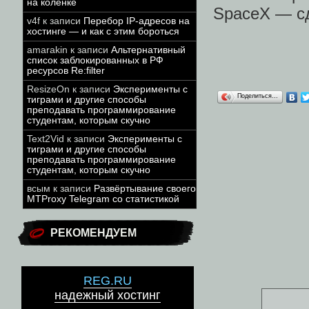
на коленке
SpaceX — с
v4f
к записи
Перебор IP-адресов на
хостинге — и как с этим бороться
amarakin
к записи
Альтернативный
список заблокированных в РФ
ресурсов Re:filter
ResizeOn
к записи
Эксперименты с
Поделиться…
тиграми и другие способы
преподавать программирование
студентам, которым скучно
Text2Vid
к записи
Эксперименты с
тиграми и другие способы
преподавать программирование
студентам, которым скучно
всым
к записи
Развёртывание своего
MTProxy Telegram со статистикой
РЕКОМЕНДУЕМ
REG.RU
надежный хостинг