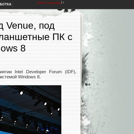
Select Language
▼
АБОТКА
д Venue, под
планшетные ПК с
dows 8
тии Intel Developer Forum (IDF),
истемой Windows 8.