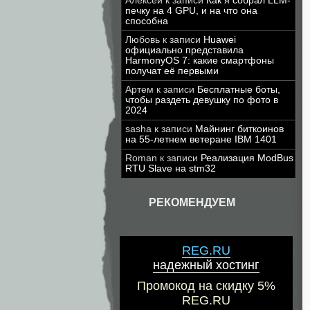
Алексей
к записи
Как я собрал LLM-
печку на 4 GPU, и на что она
способна
Любовь
к записи
Huawei
официально представила
HarmonyOS 7: какие смартфоны
получат её первыми
Артем
к записи
Бесплатные боты,
чтобы раздеть девушку по фото в
2024
sasha
к записи
Майнинг биткоинов
на 55-летнем ветеране IBM 1401
Roman
к записи
Реализация ModBus
RTU Slave на stm32
РЕКОМЕНДУЕМ
REG.RU
надежный хостинг
Промокод на скидку 5%
REG.RU