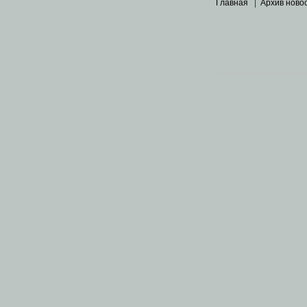
Главная
|
Архив ново
Основными материалами 