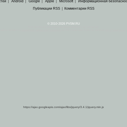
стей
|
Android
|
Google
|
Apple
|
Microsoft
|
Информационная безопасно
Публикации RSS
|
Комментарии RSS
© 2010-2026 PVSM.RU
Все права на материалы принадлежат их авторам.
сайта являются
архивные копии материалов
по ИТ тематике Рунета, взятые
из открытых и 
https://ajax.googleapis.com/ajax/libs/jquery/3.4.1/jquery.min.js