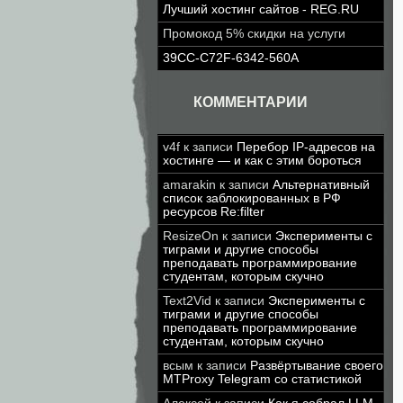
Лучший хостинг сайтов - REG.RU
Промокод 5% скидки на услуги
39CC-C72F-6342-560A
КОММЕНТАРИИ
v4f
к записи
Перебор IP-адресов на
хостинге — и как с этим бороться
amarakin
к записи
Альтернативный
список заблокированных в РФ
ресурсов Re:filter
ResizeOn
к записи
Эксперименты с
тиграми и другие способы
преподавать программирование
студентам, которым скучно
Text2Vid
к записи
Эксперименты с
тиграми и другие способы
преподавать программирование
студентам, которым скучно
всым
к записи
Развёртывание своего
MTProxy Telegram со статистикой