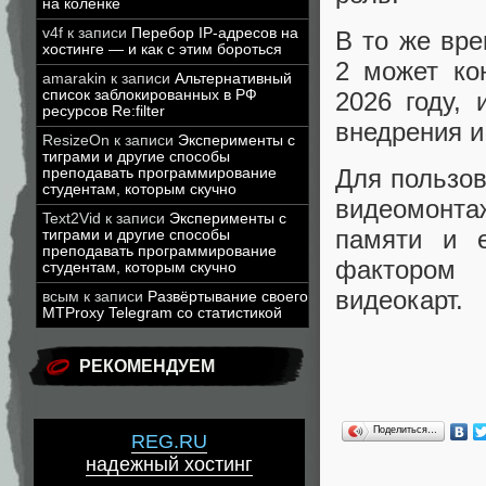
на коленке
v4f
к записи
Перебор IP-адресов на
В то же вр
хостинге — и как с этим бороться
2 может ко
amarakin
к записи
Альтернативный
список заблокированных в РФ
2026 году, 
ресурсов Re:filter
внедрения и
ResizeOn
к записи
Эксперименты с
тиграми и другие способы
Для пользо
преподавать программирование
студентам, которым скучно
видеомонта
Text2Vid
к записи
Эксперименты с
памяти и е
тиграми и другие способы
преподавать программирование
фактором 
студентам, которым скучно
видеокарт.
всым
к записи
Развёртывание своего
MTProxy Telegram со статистикой
РЕКОМЕНДУЕМ
Поделиться…
REG.RU
надежный хостинг