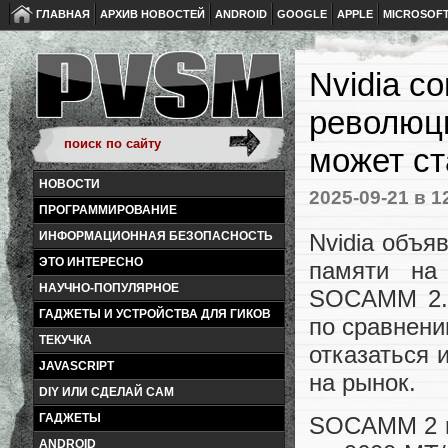
ГЛАВНАЯ
АРХИВ НОВОСТЕЙ
ANDROID
GOOGLE
APPLE
MICROSOF
Nvidia с
революц
может с
НОВОСТИ
2025-09-21
в 1
ПРОГРАММИРОВАНИЕ
Nvidia объя
ИНФОРМАЦИОННАЯ БЕЗОПАСНОСТЬ
ЭТО ИНТЕРЕСНО
памяти на
НАУЧНО-ПОПУЛЯРНОЕ
SOCAMM 2. 
ГАДЖЕТЫ И УСТРОЙСТВА ДЛЯ ГИКОВ
по сравнени
ТЕКУЧКА
отказаться 
JAVASCRIPT
на рынок.
DIY ИЛИ СДЕЛАЙ САМ
ГАДЖЕТЫ
SOCAMM 2 п
ANDROID