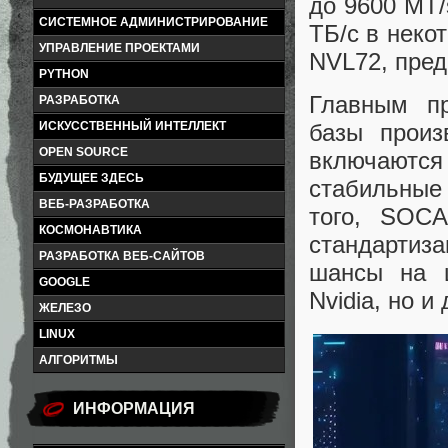
до 9600 MT/
СИСТЕМНОЕ АДМИНИСТРИРОВАНИЕ
ТБ/с в неко
УПРАВЛЕНИЕ ПРОЕКТАМИ
NVL72, пре
PYTHON
Главным п
РАЗРАБОТКА
ИСКУССТВЕННЫЙ ИНТЕЛЛЕКТ
базы произ
OPEN SOURCE
включаются
БУДУЩЕЕ ЗДЕСЬ
стабильные
ВЕБ-РАЗРАБОТКА
того, SOC
КОСМОНАВТИКА
стандартиз
РАЗРАБОТКА ВЕБ-САЙТОВ
шансы на ш
GOOGLE
Nvidia, но и
ЖЕЛЕЗО
LINUX
АЛГОРИТМЫ
ИНФОРМАЦИЯ