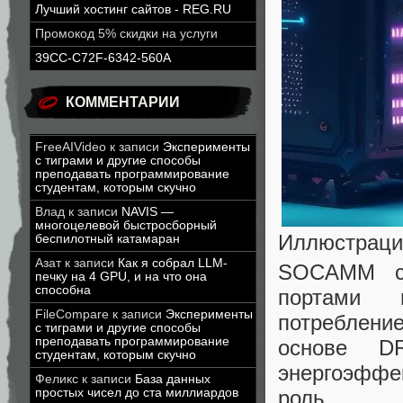
Лучший хостинг сайтов - REG.RU
Промокод 5% скидки на услуги
39CC-C72F-6342-560A
КОММЕНТАРИИ
FreeAIVideo
к записи
Эксперименты
с тиграми и другие способы
преподавать программирование
студентам, которым скучно
Влад
к записи
NAVIS —
многоцелевой быстросборный
Иллюстрация
беспилотный катамаран
Азат
к записи
Как я собрал LLM-
SOCAMM со
печку на 4 GPU, и на что она
способна
портами 
FileCompare
к записи
Эксперименты
потреблен
с тиграми и другие способы
преподавать программирование
основе D
студентам, которым скучно
энергоэффе
Феликс
к записи
База данных
простых чисел до ста миллиардов
роль.