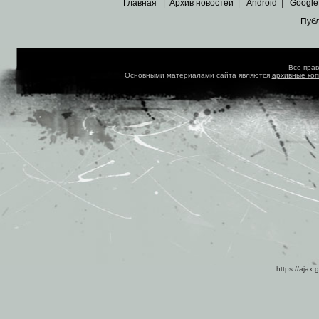
Главная
|
Архив новостей
|
Android
|
Google
Пуб
Все пра
Основными материалами сайта являются
архивные ко
https://ajax.