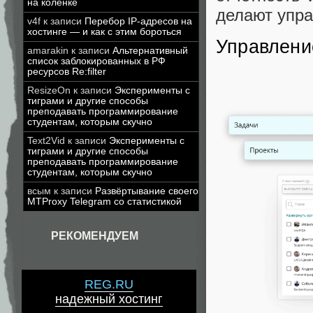
на коленке
делают упр
v4f
к записи
Перебор IP-адресов на
хостинге — и как с этим бороться
Управлени
amarakin
к записи
Альтернативный
список заблокированных в РФ
ресурсов Re:filter
ResizeOn
к записи
Эксперименты с
тиграми и другие способы
преподавать программирование
студентам, которым скучно
Text2Vid
к записи
Эксперименты с
тиграми и другие способы
преподавать программирование
студентам, которым скучно
всым
к записи
Развёртывание своего
MTProxy Telegram со статистикой
РЕКОМЕНДУЕМ
REG.RU
надежный хостинг