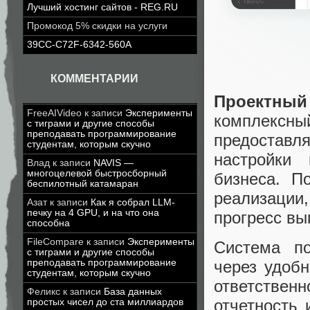
Лучший хостинг сайтов - REG.RU
Промокод 5% скидки на услуги
39CC-C72F-6342-560A
КОММЕНТАРИИ
Проектный
FreeAIVideo
к записи
Эксперименты
комплексн
с тиграми и другие способы
преподавать программирование
предостав
студентам, которым скучно
настройки
Влад
к записи
NAVIS —
многоцелевой быстросборный
бизнеса. П
беспилотный катамаран
реализации
Азат
к записи
Как я собрал LLM-
печку на 4 GPU, и на что она
прогресс вы
способна
FileCompare
к записи
Эксперименты
Система по
с тиграми и другие способы
преподавать программирование
через удобн
студентам, которым скучно
ответстве
Феликс
к записи
База данных
отчетность 
простых чисел до ста миллиардов