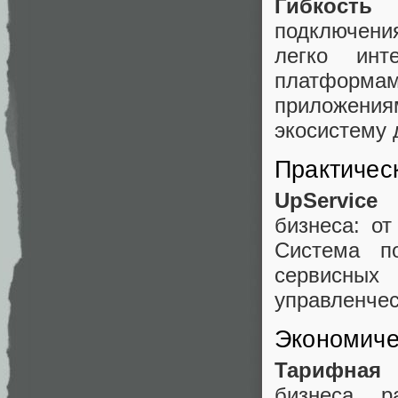
Гибкость
подключени
легко инт
платформа
приложени
экосистему 
Практичес
UpService
у
бизнеса: от
Система п
сервисных
управленчес
Экономиче
Тарифная 
бизнеса р