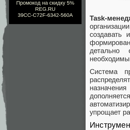
Промокод на скидку 5%
REG.RU
39CC-C72F-6342-560A
Task-мене
организац
создавать 
формирова
детально 
необходимы
Система п
распредел
назначени
дополня
автоматиз
упрощает ра
Инструмен