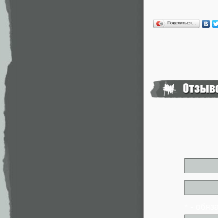
Поделиться…
* - обя