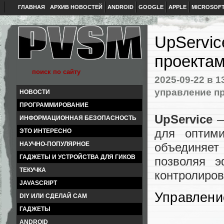
ГЛАВНАЯ
АРХИВ НОВОСТЕЙ
ANDROID
GOOGLE
APPLE
MICROSOF
UpServic
проектам
2025-09-22
в 1
управление п
НОВОСТИ
ПРОГРАММИРОВАНИЕ
UpService
—
ИНФОРМАЦИОННАЯ БЕЗОПАСНОСТЬ
для оптими
ЭТО ИНТЕРЕСНО
НАУЧНО-ПОПУЛЯРНОЕ
объединяет
ГАДЖЕТЫ И УСТРОЙСТВА ДЛЯ ГИКОВ
позволяя э
ТЕКУЧКА
контролиров
JAVASCRIPT
Управлени
DIY ИЛИ СДЕЛАЙ САМ
ГАДЖЕТЫ
ANDROID