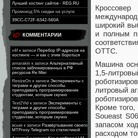
Лучший хостинг сайтов - REG.RU
Кроссове
Промокод 5% скидки на услуги
международ
39CC-C72F-6342-560A
широкий вы
и полным п
КОММЕНТАРИИ
соответств
ОТТС.
v4f
к записи
Перебор IP-адресов на
хостинге — и как с этим бороться
Машина осн
amarakin
к записи
Альтернативный
список заблокированных в РФ
1,5-литровы
ресурсов Re:filter
роботизиро
ResizeOn
к записи
Эксперименты с
тиграми и другие способы
литровый аг
преподавать программирование
студентам, которым скучно
роботизиро
Text2Vid
к записи
Эксперименты с
Кроме того,
тиграми и другие способы
преподавать программирование
Soueast S0
студентам, которым скучно
запасом ход
всым
к записи
Развёртывание своего
MTProxy Telegram со статистикой
расходом то