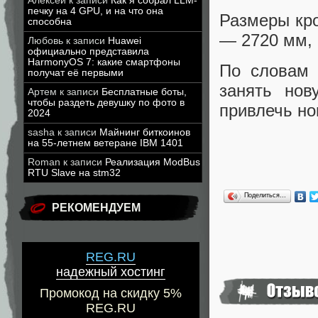
Алексей
к записи
Как я собрал LLM-
печку на 4 GPU, и на что она
Размеры кро
способна
— 2720 мм, 
Любовь
к записи
Huawei
официально представила
HarmonyOS 7: какие смартфоны
По словам 
получат её первыми
занять нов
Артем
к записи
Бесплатные боты,
чтобы раздеть девушку по фото в
привлечь но
2024
sasha
к записи
Майнинг биткоинов
на 55-летнем ветеране IBM 1401
Roman
к записи
Реализация ModBus
RTU Slave на stm32
Поделиться…
РЕКОМЕНДУЕМ
REG.RU
надежный хостинг
Промокод на скидку 5%
REG.RU