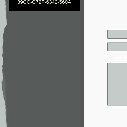
39CC-C72F-6342-560A
* - обя