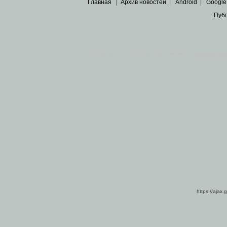
Главная
|
Архив новостей
|
Android
|
Google
Пуб
Все пра
Основными материалами сайта являются
архивные ко
https://ajax.