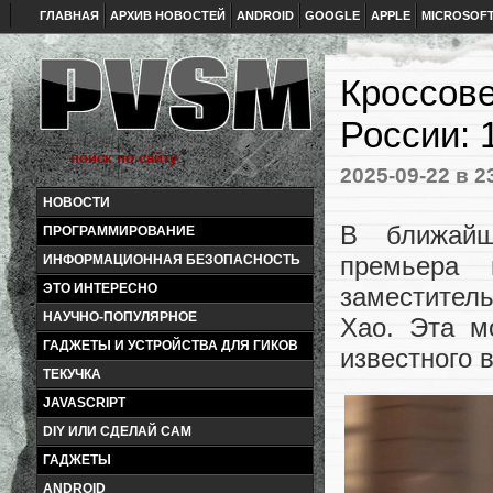
ГЛАВНАЯ
АРХИВ НОВОСТЕЙ
ANDROID
GOOGLE
APPLE
MICROSOF
Кроссове
России: 
2025-09-22
в 2
НОВОСТИ
В ближайш
ПРОГРАММИРОВАНИЕ
премьера 
ИНФОРМАЦИОННАЯ БЕЗОПАСНОСТЬ
ЭТО ИНТЕРЕСНО
заместитель
НАУЧНО-ПОПУЛЯРНОЕ
Хао. Эта м
ГАДЖЕТЫ И УСТРОЙСТВА ДЛЯ ГИКОВ
известного в
ТЕКУЧКА
JAVASCRIPT
DIY ИЛИ СДЕЛАЙ САМ
ГАДЖЕТЫ
ANDROID