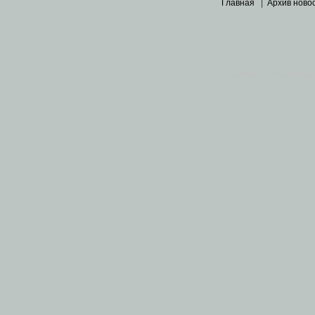
Главная
|
Архив ново
Основными материалами 