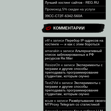
Лучший хостинг сайтов - REG.RU
Промокод 5% скидки на услуги
39CC-C72F-6342-560A
КОММЕНТАРИИ
v4f
к записи
Перебор IP-адресов на
хостинге — и как с этим бороться
amarakin
к записи
Альтернативный
список заблокированных в РФ
ресурсов Re:filter
ResizeOn
к записи
Эксперименты с
тиграми и другие способы
преподавать программирование
студентам, которым скучно
Text2Vid
к записи
Эксперименты с
тиграми и другие способы
преподавать программирование
студентам, которым скучно
всым
к записи
Развёртывание своего
MTProxy Telegram со статистикой