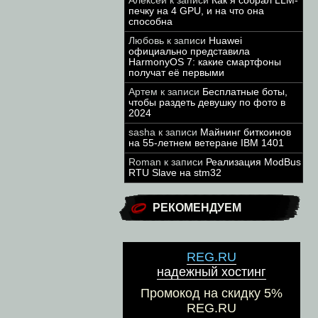
Алексей
к записи
Как я собрал LLM-
печку на 4 GPU, и на что она
способна
Любовь
к записи
Huawei
официально представила
HarmonyOS 7: какие смартфоны
получат её первыми
Артем
к записи
Бесплатные боты,
чтобы раздеть девушку по фото в
2024
sasha
к записи
Майнинг биткоинов
на 55-летнем ветеране IBM 1401
Roman
к записи
Реализация ModBus
RTU Slave на stm32
РЕКОМЕНДУЕМ
REG.RU
надежный хостинг
Промокод на скидку 5%
REG.RU