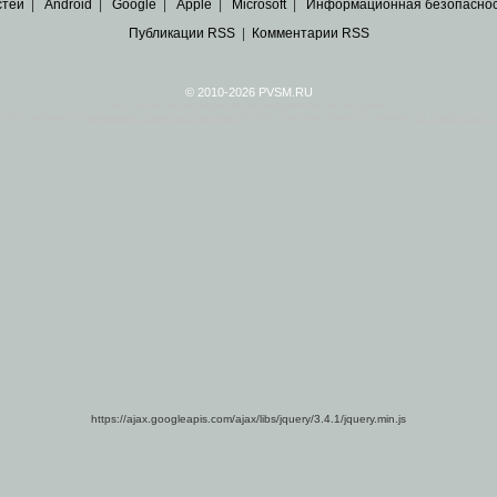
стей
|
Android
|
Google
|
Apple
|
Microsoft
|
Информационная безопасно
Публикации RSS
|
Комментарии RSS
© 2010-2026 PVSM.RU
Все права на материалы принадлежат их авторам.
сайта являются
архивные копии материалов
по ИТ тематике Рунета, взятые
из открытых и 
https://ajax.googleapis.com/ajax/libs/jquery/3.4.1/jquery.min.js