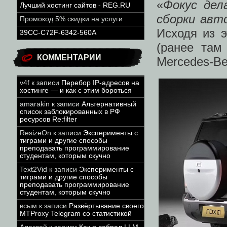
«
Фокус дел
Лучший хостинг сайтов - REG.RU
сборки авт
Промокод 5% скидки на услуги
Исходя из э
39CC-C72F-6342-560A
(ранее там
КОММЕНТАРИИ
Mercedes-Be
v4f
к записи
Перебор IP-адресов на
хостинге — и как с этим бороться
amarakin
к записи
Альтернативный
список заблокированных в РФ
ресурсов Re:filter
ResizeOn
к записи
Эксперименты с
тиграми и другие способы
преподавать программирование
студентам, которым скучно
Text2Vid
к записи
Эксперименты с
тиграми и другие способы
преподавать программирование
студентам, которым скучно
всым
к записи
Развёртывание своего
MTProxy Telegram со статистикой