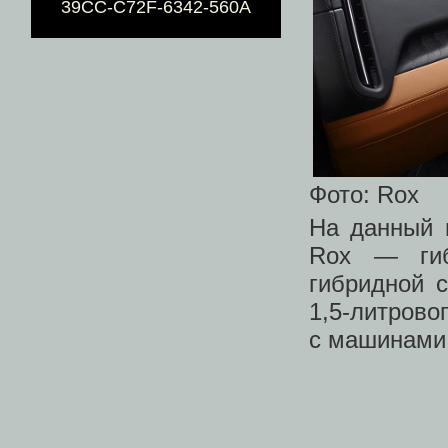
39CC-C72F-6342-560A
Фото: Rox
На данный 
Rox — гиб
гибридной 
1,5-литрово
с машинами 