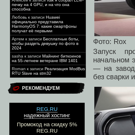
Алексей
к записи
Как я собрал LLM-
печку на 4 GPU, и на что она
способна
Любовь
к записи
Huawei
официально представила
HarmonyOS 7: какие смартфоны
получат её первыми
Артем
к записи
Бесплатные боты,
Фото: Rox
чтобы раздеть девушку по фото в
2024
Запуск пр
sasha
к записи
Майнинг биткоинов
начальном э
на 55-летнем ветеране IBM 1401
— на завод
Roman
к записи
Реализация ModBus
RTU Slave на stm32
без сварки и
РЕКОМЕНДУЕМ
REG.RU
надежный хостинг
Промокод на скидку 5%
REG.RU