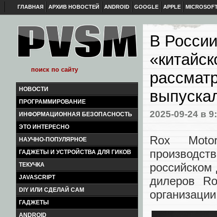
ГЛАВНАЯ
АРХИВ НОВОСТЕЙ
ANDROID
GOOGLE
APPLE
MICROSOF
В России
«китайск
рассматр
НОВОСТИ
выпуска
ПРОГРАММИРОВАНИЕ
2025-09-24
в 9
ИНФОРМАЦИОННАЯ БЕЗОПАСНОСТЬ
ЭТО ИНТЕРЕСНО
Rox Motor
НАУЧНО-ПОПУЛЯРНОЕ
производст
ГАДЖЕТЫ И УСТРОЙСТВА ДЛЯ ГИКОВ
российском 
ТЕКУЧКА
JAVASCRIPT
дилеров Ro
DIY ИЛИ СДЕЛАЙ САМ
организации
ГАДЖЕТЫ
ANDROID