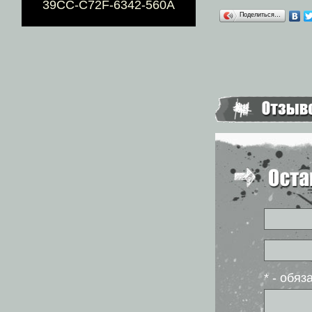
39CC-C72F-6342-560A
Поделиться…
* - обя