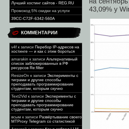
на сентябрь
Лучший хостинг сайтов - REG.RU
43,09% у Wi
Промокод 5% скидки на услуги
39CC-C72F-6342-560A
КОММЕНТАРИИ
v4f
к записи
Перебор IP-адресов на
хостинге — и как с этим бороться
amarakin
к записи
Альтернативный
список заблокированных в РФ
ресурсов Re:filter
ResizeOn
к записи
Эксперименты с
тиграми и другие способы
преподавать программирование
студентам, которым скучно
Text2Vid
к записи
Эксперименты с
тиграми и другие способы
преподавать программирование
студентам, которым скучно
всым
к записи
Развёртывание своего
MTProxy Telegram со статистикой