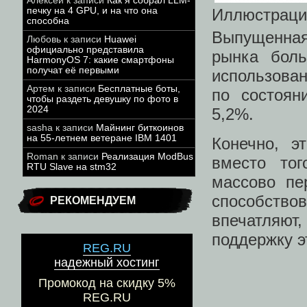
Алексей
к записи
Как я собрал LLM-
печку на 4 GPU, и на что она
Иллюстрация
способна
Выпущенная
Любовь
к записи
Huawei
официально представила
рынка боль
HarmonyOS 7: какие смартфоны
получат её первыми
использован
Артем
к записи
Бесплатные боты,
по состоян
чтобы раздеть девушку по фото в
2024
5,2%.
sasha
к записи
Майнинг биткоинов
на 55-летнем ветеране IBM 1401
Конечно, э
Roman
к записи
Реализация ModBus
вместо то
RTU Slave на stm32
массово пе
способств
РЕКОМЕНДУЕМ
впечатляют,
поддержку э
REG.RU
надежный хостинг
Промокод на скидку 5%
REG.RU