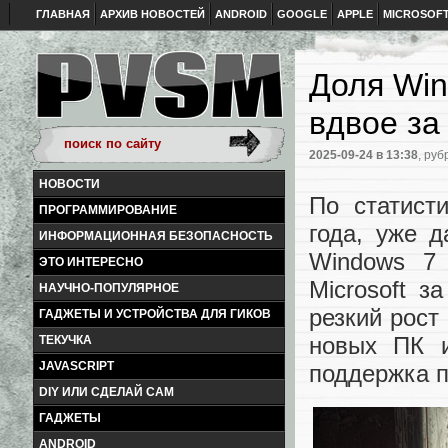
ГЛАВНАЯ
АРХИВ НОВОСТЕЙ
ANDROID
GOOGLE
APPLE
MICROSOF
Доля Win
вдвое за
2025-09-24
в 13:38
, руб
НОВОСТИ
По статист
ПРОГРАММИРОВАНИЕ
года, уже 
ИНФОРМАЦИОННАЯ БЕЗОПАСНОСТЬ
Windows 7
ЭТО ИНТЕРЕСНО
Microsoft 
НАУЧНО-ПОПУЛЯРНОЕ
резкий рост
ГАДЖЕТЫ И УСТРОЙСТВА ДЛЯ ГИКОВ
новых ПК и
ТЕКУЧКА
JAVASCRIPT
поддержка п
DIY ИЛИ СДЕЛАЙ САМ
ГАДЖЕТЫ
ANDROID