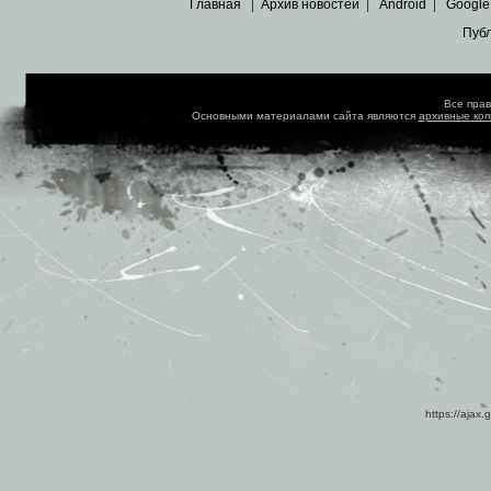
Главная
|
Архив новостей
|
Android
|
Google
Пуб
Все пра
Основными материалами сайта являются
архивные ко
https://ajax.