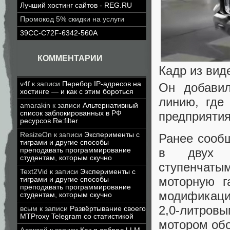
Лучший хостинг сайтов - REG.RU
Промокод 5% скидки на услуги
39CC-C72F-6342-560A
КОММЕНТАРИИ
Кадр из вид
v4f
к записи
Перебор IP-адресов на
Он добавил
хостинге — и как с этим бороться
линию, где
amarakin
к записи
Альтернативный
предприятия
список заблокированных в РФ
ресурсов Re:filter
ResizeOn
к записи
Эксперименты с
Ранее сообщ
тиграми и другие способы
в двух 
преподавать программирование
студентам, которым скучно
ступенчатым
Text2Vid
к записи
Эксперименты с
моторную г
тиграми и другие способы
преподавать программирование
модификаци
студентам, которым скучно
2,0-литров
всым
к записи
Развёртывание своего
MTProxy Telegram со статистикой
мотором обо