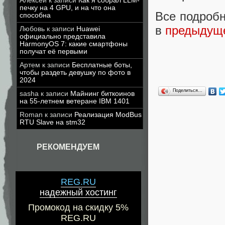
Алексей
к записи
Как я собрал LLM-
печку на 4 GPU, и на что она
Все подробн
способна
в
предыдуще
Любовь
к записи
Huawei
официально представила
HarmonyOS 7: какие смартфоны
получат её первыми
Артем
к записи
Бесплатные боты,
чтобы раздеть девушку по фото в
2024
Поделиться…
sasha
к записи
Майнинг биткоинов
на 55-летнем ветеране IBM 1401
Roman
к записи
Реализация ModBus
RTU Slave на stm32
РЕКОМЕНДУЕМ
REG.RU
надежный хостинг
Промокод на скидку 5%
REG.RU