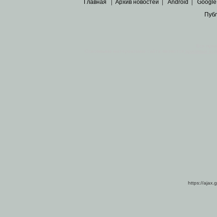
Главная
|
Архив новостей
|
Android
|
Google
Пуб
Все пра
Основными материалами сайта являются
архивные ко
https://ajax.