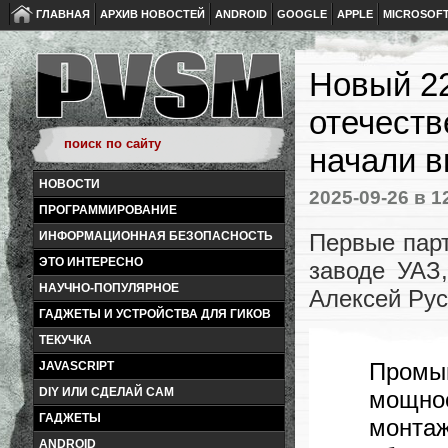
ГЛАВНАЯ
АРХИВ НОВОСТЕЙ
ANDROID
GOOGLE
APPLE
MICROSOF
Новый 2
отечеств
начали в
НОВОСТИ
2025-09-26
в 1
ПРОГРАММИРОВАНИЕ
Первые парт
ИНФОРМАЦИОННАЯ БЕЗОПАСНОСТЬ
ЭТО ИНТЕРЕСНО
заводе УАЗ
НАУЧНО-ПОПУЛЯРНОЕ
Алексей Рус
ГАДЖЕТЫ И УСТРОЙСТВА ДЛЯ ГИКОВ
ТЕКУЧКА
Промы
JAVASCRIPT
DIY ИЛИ СДЕЛАЙ САМ
мощнос
ГАДЖЕТЫ
монта
ANDROID