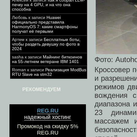
Алексей
к записи
Как я собрал LLM-
печку на 4 GPU, и на что она
способна
Любовь
к записи
Huawei
официально представила
HarmonyOS 7: какие смартфоны
получат её первыми
Артем
к записи
Бесплатные боты,
чтобы раздеть девушку по фото в
2024
sasha
к записи
Майнинг биткоинов
Фото: Autoh
на 55-летнем ветеране IBM 1401
Кроссовер п
Roman
к записи
Реализация ModBus
RTU Slave на stm32
и разрешени
режимов дви
РЕКОМЕНДУЕМ
вождения с
диапазона и
REG.RU
23 динами
надежный хостинг
массажем и
Промокод на скидку 5%
безопаснос
REG.RU