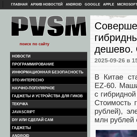
ГЛАВНАЯ
АРХИВ НОВОСТЕЙ
ANDROID
GOOGLE
APPLE
MICROSOF
Соверше
гибридн
дешево. 
НОВОСТИ
2025-09-26
в 1
ПРОГРАММИРОВАНИЕ
ИНФОРМАЦИОННАЯ БЕЗОПАСНОСТЬ
В Китае ст
ЭТО ИНТЕРЕСНО
EZ-60. Маши
НАУЧНО-ПОПУЛЯРНОЕ
с гибридной
ГАДЖЕТЫ И УСТРОЙСТВА ДЛЯ ГИКОВ
Стоимость г
ТЕКУЧКА
рублей), эл
JAVASCRIPT
млн рублей 
DIY ИЛИ СДЕЛАЙ САМ
ГАДЖЕТЫ
ANDROID