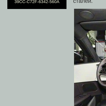
сталей.
39CC-C72F-6342-560A