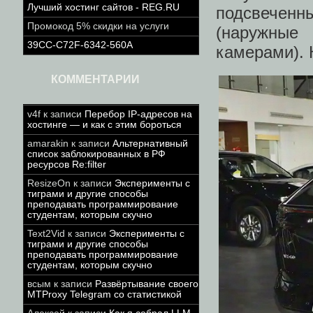
Лучший хостинг сайтов - REG.RU
подсвеченн
Промокод 5% скидки на услуги
(наружные
39CC-C72F-6342-560A
камерами).
КОММЕНТАРИИ
v4f
к записи
Перебор IP-адресов на
хостинге — и как с этим бороться
amarakin
к записи
Альтернативный
список заблокированных в РФ
ресурсов Re:filter
ResizeOn
к записи
Эксперименты с
тиграми и другие способы
преподавать программирование
студентам, которым скучно
Text2Vid
к записи
Эксперименты с
тиграми и другие способы
преподавать программирование
студентам, которым скучно
всым
к записи
Развёртывание своего
MTProxy Telegram со статистикой