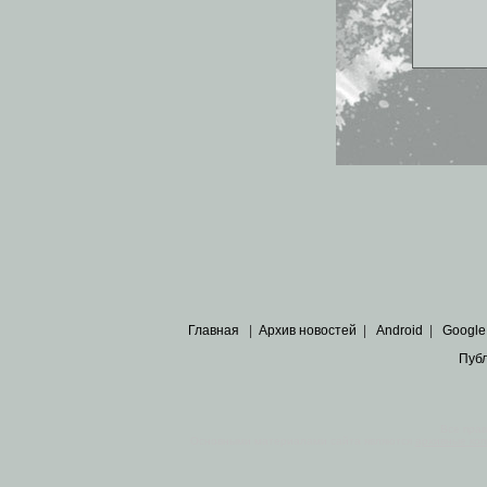
Главная
|
Архив новостей
|
Android
|
Google
Пуб
Все пра
Основными материалами сайта являются
архивные ко