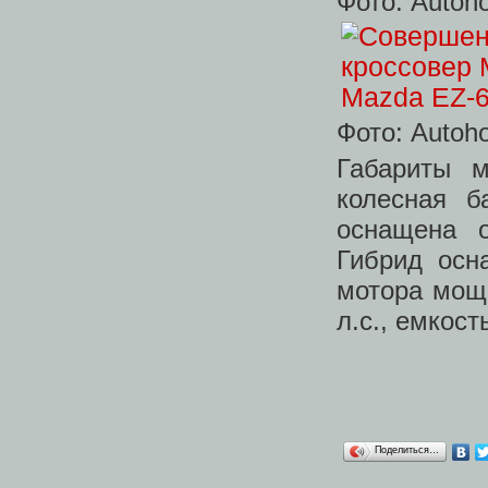
Фото: Autoh
Фото: Autoh
Габариты 
колесная б
оснащена о
Гибрид осн
мотора мощ
л.с., емкост
Поделиться…