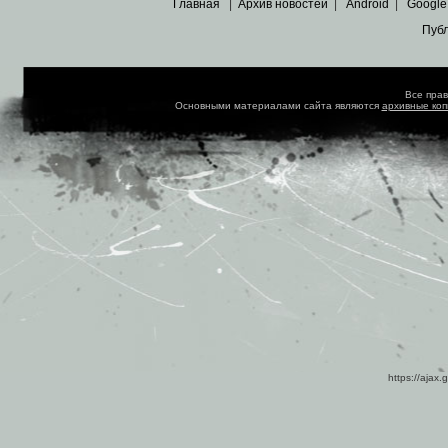
Главная
|
Архив новостей
|
Android
|
Google
Пуб
Все пра
Основными материалами сайта являются
архивные ко
https://ajax.