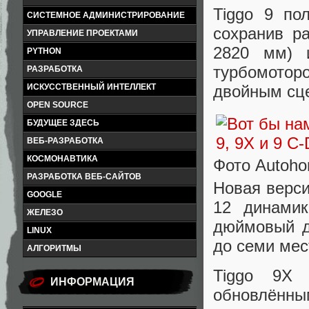
Tiggo 9 по
СИСТЕМНОЕ АДМИНИСТРИРОВАНИЕ
сохранив р
УПРАВЛЕНИЕ ПРОЕКТАМИ
2820 мм) 
PYTHON
турбомоторо
РАЗРАБОТКА
ИСКУССТВЕННЫЙ ИНТЕЛЛЕКТ
двойным сце
OPEN SOURCE
БУДУЩЕЕ ЗДЕСЬ
ВЕБ-РАЗРАБОТКА
КОСМОНАВТИКА
Фото Autoh
РАЗРАБОТКА ВЕБ-САЙТОВ
Новая верси
GOOGLE
12 динами
ЖЕЛЕЗО
дюймовый д
LINUX
до семи мес
АЛГОРИТМЫ
Tiggo 9X 
ИНФОРМАЦИЯ
обновлённы