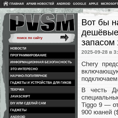
ГЛАВНАЯ
АРХИВ НОВОСТЕЙ
ANDROID
GOOGLE
APPLE
MICROSOF
Вот бы н
дешёвые 
запасом 
НОВОСТИ
2025-09-28
в 3
ПРОГРАММИРОВАНИЕ
Chery пред
ИНФОРМАЦИОННАЯ БЕЗОПАСНОСТЬ
ЭТО ИНТЕРЕСНО
включающую
НАУЧНО-ПОПУЛЯРНОЕ
подключаемы
ГАДЖЕТЫ И УСТРОЙСТВА ДЛЯ ГИКОВ
В честь Дн
ТЕКУЧКА
специальные
JAVASCRIPT
Tiggo 9 — о
DIY ИЛИ СДЕЛАЙ САМ
ГАДЖЕТЫ
900 юаней (
ANDROID