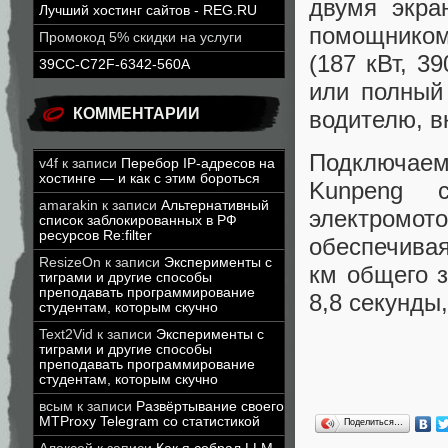
двумя экра
Лучший хостинг сайтов - REG.RU
помощником
Промокод 5% скидки на услуги
(187 кВт, 3
39CC-C72F-6342-560A
или полный
КОММЕНТАРИИ
водителю, в
Подключае
v4f
к записи
Перебор IP-адресов на
хостинге — и как с этим бороться
Kunpeng 
amarakin
к записи
Альтернативный
электромо
список заблокированных в РФ
ресурсов Re:filter
обеспечивая
ResizeOn
к записи
Эксперименты с
км общего з
тиграми и другие способы
преподавать программирование
8,8 секунды
студентам, которым скучно
Text2Vid
к записи
Эксперименты с
тиграми и другие способы
преподавать программирование
студентам, которым скучно
всым
к записи
Развёртывание своего
MTProxy Telegram со статистикой
Поделиться…