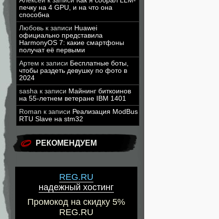
Алексей
к записи
Как я собрал LLM-
печку на 4 GPU, и на что она
способна
Любовь
к записи
Huawei
официально представила
HarmonyOS 7: какие смартфоны
получат её первыми
Артем
к записи
Бесплатные боты,
чтобы раздеть девушку по фото в
2024
sasha
к записи
Майнинг биткоинов
на 55-летнем ветеране IBM 1401
Roman
к записи
Реализация ModBus
RTU Slave на stm32
РЕКОМЕНДУЕМ
REG.RU
надежный хостинг
Промокод на скидку 5%
REG.RU