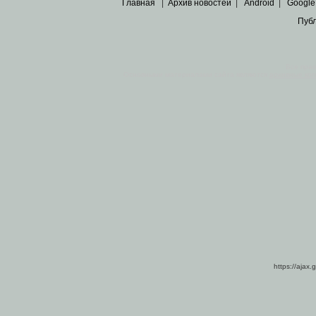
Главная
|
Архив новостей
|
Android
|
Google
Пуб
Все пра
Основными материалами сайта являются
архивные ко
https://ajax.