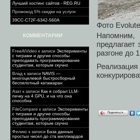
Лучший хостинг сайтов - REG.RU
Промокод 5% скидки на услуги
39CC-C72F-6342-560A
Фото Evolut
Напомним,
КОММЕНТАРИИ
предлагает 
разгоне до 1
FreeAIVideo
к записи
Эксперименты
с тиграми и другие способы
преподавать программирование
Реализация
студентам, которым скучно
конкурирова
Влад
к записи
NAVIS —
многоцелевой быстросборный
беспилотный катамаран
Азат
к записи
Как я собрал LLM-
печку на 4 GPU, и на что она
способна
FileCompare
к записи
Эксперименты
Поделиться…
с тиграми и другие способы
преподавать программирование
студентам, которым скучно
Феликс
к записи
База данных
простых чисел до ста миллиардов