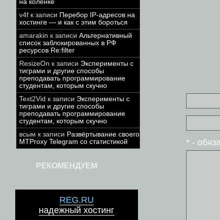
на коленке
v4f
к записи
Перебор IP-адресов на
хостинге — и как с этим бороться
amarakin
к записи
Альтернативный
список заблокированных в РФ
ресурсов Re:filter
ResizeOn
к записи
Эксперименты с
тиграми и другие способы
преподавать программирование
студентам, которым скучно
Text2Vid
к записи
Эксперименты с
тиграми и другие способы
преподавать программирование
студентам, которым скучно
всым
к записи
Развёртывание своего
* - обя
MTProxy Telegram со статистикой
РЕКОМЕНДУЕМ
REG.RU
надежный хостинг