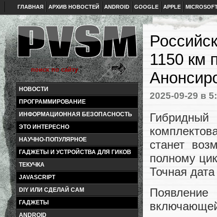
ГЛАВНАЯ
АРХИВ НОВОСТЕЙ
ANDROID
GOOGLE
APPLE
MICROSOF
Российск
1150 км 
Анонсиро
НОВОСТИ
2025-09-29
в 5
ПРОГРАММИРОВАНИЕ
Гибридный
ИНФОРМАЦИОННАЯ БЕЗОПАСНОСТЬ
ЭТО ИНТЕРЕСНО
комплектова
НАУЧНО-ПОПУЛЯРНОЕ
станет воз
ГАДЖЕТЫ И УСТРОЙСТВА ДЛЯ ГИКОВ
полному цик
ТЕКУЧКА
Точная дата
JAVASCRIPT
Появлени
DIY ИЛИ СДЕЛАЙ САМ
ГАДЖЕТЫ
включающ
ANDROID