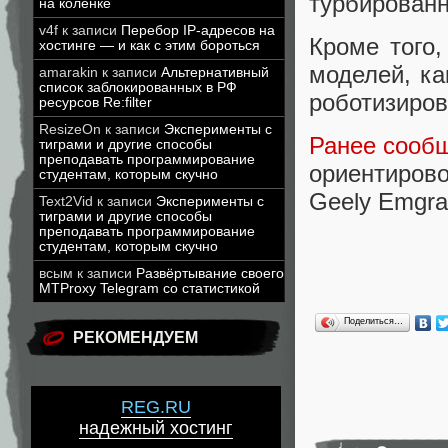
турбирован
на коленке
v4f
к записи
Перебор IP-адресов на
Кроме того,
хостинге — и как с этим бороться
моделей, ка
amarakin
к записи
Альтернативный
список заблокированных в РФ
роботизиров
ресурсов Re:filter
ResizeOn
к записи
Эксперименты с
Ранее сооб
тиграми и другие способы
преподавать программирование
ориентирово
студентам, которым скучно
Geely Emgra
Text2Vid
к записи
Эксперименты с
тиграми и другие способы
преподавать программирование
студентам, которым скучно
всым
к записи
Развёртывание своего
MTProxy Telegram со статистикой
Поделиться…
РЕКОМЕНДУЕМ
REG.RU
надежный хостинг