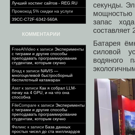
секунды. Эл
Лучший хостинг сайтов - REG.RU
Промокод 5% скидки на услуги
мощностью 1
39CC-C72F-6342-560A
запас ход
составляет 2
КОММЕНТАРИИ
Батарея ём
FreeAIVideo
к записи
Эксперименты
силовой у
с тиграми и другие способы
водяного 
преподавать программирование
студентам, которым скучно
экологичным
Влад
к записи
NAVIS —
многоцелевой быстросборный
беспилотный катамаран
Азат
к записи
Как я собрал LLM-
печку на 4 GPU, и на что она
способна
FileCompare
к записи
Эксперименты
с тиграми и другие способы
преподавать программирование
студентам, которым скучно
Феликс
к записи
База данных
простых чисел до ста миллиардов