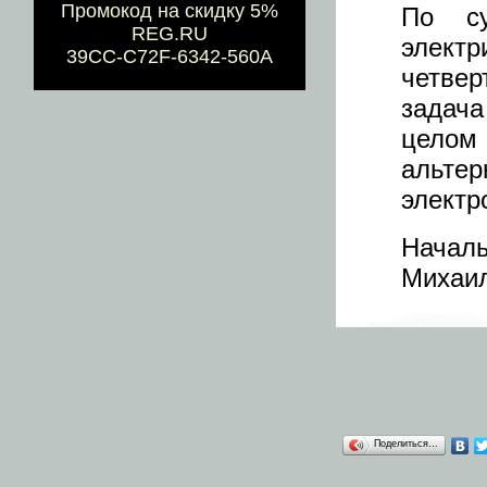
Промокод на скидку 5%
По су
REG.RU
элект
39CC-C72F-6342-560A
четвер
задач
целом 
альте
электр
Начал
Михаил
Поделиться…