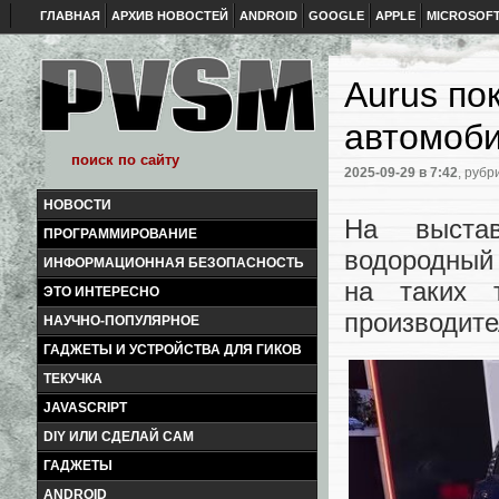
ГЛАВНАЯ
АРХИВ НОВОСТЕЙ
ANDROID
GOOGLE
APPLE
MICROSOF
Aurus п
автомоби
2025-09-29
в 7:42
, рубр
НОВОСТИ
На выста
ПРОГРАММИРОВАНИЕ
водородный
ИНФОРМАЦИОННАЯ БЕЗОПАСНОСТЬ
на таких 
ЭТО ИНТЕРЕСНО
производите
НАУЧНО-ПОПУЛЯРНОЕ
ГАДЖЕТЫ И УСТРОЙСТВА ДЛЯ ГИКОВ
ТЕКУЧКА
JAVASCRIPT
DIY ИЛИ СДЕЛАЙ САМ
ГАДЖЕТЫ
ANDROID