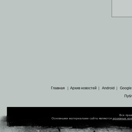
Главная
|
Архив новостей
|
Android
|
Google
Пуб
Все пра
Основными материалами сайта являются
архивные ко