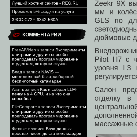
Zeekr 9X в
Лучший хостинг сайтов - REG.RU
мм и колёс
Промокод 5% скидки на услуги
GLS по дл
39CC-C72F-6342-560A
светодиод
КОММЕНТАРИИ
дюймовые д
Внедорожни
FreeAIVideo
к записи
Эксперименты
с тиграми и другие способы
Pilot H7 с 
преподавать программирование
студентам, которым скучно
уровня L3 
Влад
к записи
NAVIS —
регулируетс
многоцелевой быстросборный
беспилотный катамаран
Салон пре
Азат
к записи
Как я собрал LLM-
печку на 4 GPU, и на что она
отделку в
способна
центрально
FileCompare
к записи
Эксперименты
с тиграми и другие способы
дополненно
преподавать программирование
студентам, которым скучно
массажные 
Феликс
к записи
База данных
простых чисел до ста миллиардов