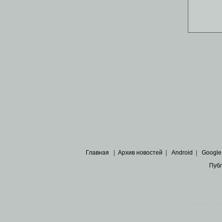
Главная
|
Архив новостей
|
Android
|
Google
Пуб
Все пра
Основными материалами сайта являются
архивные ко