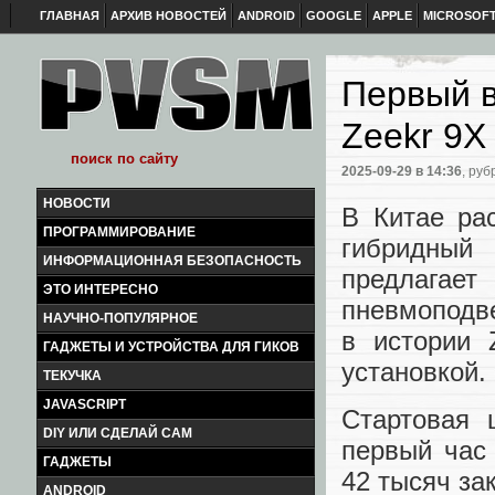
ГЛАВНАЯ
АРХИВ НОВОСТЕЙ
ANDROID
GOOGLE
APPLE
MICROSOF
Первый в
Zeekr 9X
2025-09-29
в 14:36
, руб
НОВОСТИ
В Китае ра
ПРОГРАММИРОВАНИЕ
гибридный 
ИНФОРМАЦИОННАЯ БЕЗОПАСНОСТЬ
предлагает
ЭТО ИНТЕРЕСНО
пневмоподве
НАУЧНО-ПОПУЛЯРНОЕ
в истории 
ГАДЖЕТЫ И УСТРОЙСТВА ДЛЯ ГИКОВ
установкой.
ТЕКУЧКА
JAVASCRIPT
Стартовая 
DIY ИЛИ СДЕЛАЙ САМ
первый час
ГАДЖЕТЫ
42 тысяч за
ANDROID