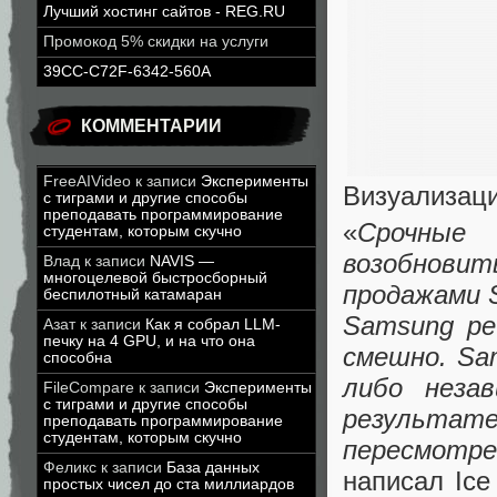
Лучший хостинг сайтов - REG.RU
Промокод 5% скидки на услуги
39CC-C72F-6342-560A
КОММЕНТАРИИ
FreeAIVideo
к записи
Эксперименты
Визуализаци
с тиграми и другие способы
преподавать программирование
«
Срочные 
студентам, которым скучно
возобнови
Влад
к записи
NAVIS —
многоцелевой быстросборный
продажами 
беспилотный катамаран
Samsung ре
Азат
к записи
Как я собрал LLM-
печку на 4 GPU, и на что она
смешно. Sa
способна
либо незав
FileCompare
к записи
Эксперименты
с тиграми и другие способы
результате 
преподавать программирование
студентам, которым скучно
пересмотр
Феликс
к записи
База данных
написал Ice
простых чисел до ста миллиардов