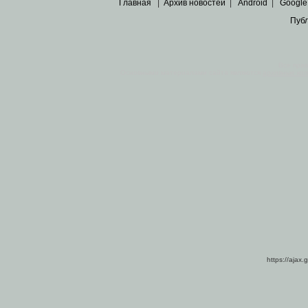
Главная
|
Архив новостей
|
Android
|
Google
Пуб
Все пра
Основными материалами сайта являются
архивные ко
https://ajax.