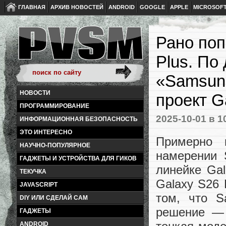
ГЛАВНАЯ
АРХИВ НОВОСТЕЙ
ANDROID
GOOGLE
APPLE
MICROSOF
Рано поп
Plus. По
«Samsung
НОВОСТИ
проект G
ПРОГРАММИРОВАНИЕ
2025-10-01
в 1
ИНФОРМАЦИОННАЯ БЕЗОПАСНОСТЬ
ЭТО ИНТЕРЕСНО
Примерно 
НАУЧНО-ПОПУЛЯРНОЕ
намерении 
ГАДЖЕТЫ И УСТРОЙСТВА ДЛЯ ГИКОВ
линейке Ga
ТЕКУЧКА
Galaxy S26 
JAVASCRIPT
том, что S
DIY ИЛИ СДЕЛАЙ САМ
решение — 
ГАДЖЕТЫ
ANDROID