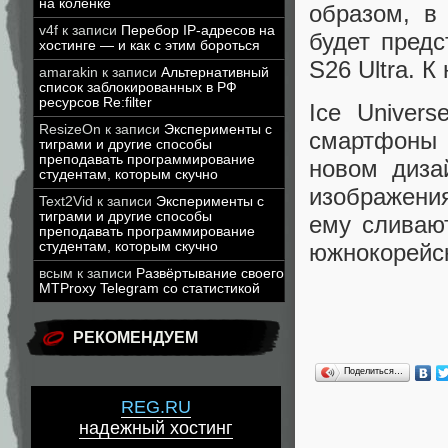
на коленке
образом, в
v4f
к записи
Перебор IP-адресов на
будет пред
хостинге — и как с этим бороться
S26 Ultra. 
amarakin
к записи
Альтернативный
список заблокированных в РФ
ресурсов Re:filter
Ice Univer
ResizeOn
к записи
Эксперименты с
смартфоны 
тиграми и другие способы
преподавать программирование
новом диза
студентам, которым скучно
изображени
Text2Vid
к записи
Эксперименты с
тиграми и другие способы
ему сливают
преподавать программирование
южнокорейск
студентам, которым скучно
всым
к записи
Развёртывание своего
MTProxy Telegram со статистикой
РЕКОМЕНДУЕМ
Поделиться…
REG.RU
надежный хостинг