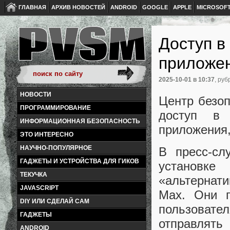
ГЛАВНАЯ
АРХИВ НОВОСТЕЙ
ANDROID
GOOGLE
APPLE
MICROSOF
Доступ в
приложе
2025-10-01
в 10:37
, руб
НОВОСТИ
Центр безоп
ПРОГРАММИРОВАНИЕ
доступ в 
ИНФОРМАЦИОННАЯ БЕЗОПАСНОСТЬ
приложения,
ЭТО ИНТЕРЕСНО
НАУЧНО-ПОПУЛЯРНОЕ
В пресс-сл
ГАДЖЕТЫ И УСТРОЙСТВА ДЛЯ ГИКОВ
установке
ТЕКУЧКА
«альтернати
JAVASCRIPT
Мax. Они п
DIY ИЛИ СДЕЛАЙ САМ
пользоват
ГАДЖЕТЫ
отправлять
ANDROID