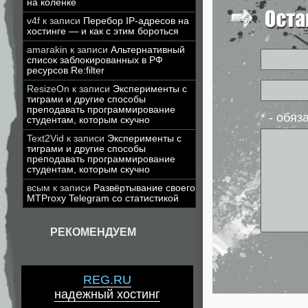
на коленке
v4f
к записи
Перебор IP-адресов на
хостинге — и как с этим бороться
amarakin
к записи
Альтернативный
список заблокированных в РФ
ресурсов Re:filter
ResizeOn
к записи
Эксперименты с
тиграми и другие способы
преподавать программирование
* - обя
студентам, которым скучно
Text2Vid
к записи
Эксперименты с
тиграми и другие способы
преподавать программирование
студентам, которым скучно
всым
к записи
Развёртывание своего
MTProxy Telegram со статистикой
РЕКОМЕНДУЕМ
REG.RU
надежный хостинг