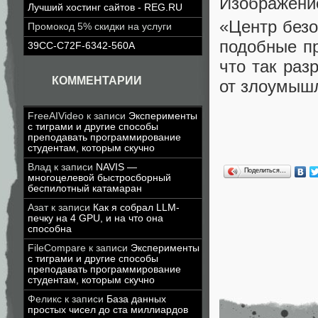
Изображение
Лучший хостинг сайтов - REG.RU
«Центр безо
Промокод 5% скидки на услуги
подобные пр
39CC-C72F-6342-560A
что так раз
КОММЕНТАРИИ
от злоумыш
FreeAIVideo
к записи
Эксперименты
с тиграми и другие способы
преподавать программирование
студентам, которым скучно
Влад
к записи
NAVIS —
Поделиться…
многоцелевой быстросборный
беспилотный катамаран
Азат
к записи
Как я собрал LLM-
печку на 4 GPU, и на что она
способна
FileCompare
к записи
Эксперименты
с тиграми и другие способы
преподавать программирование
студентам, которым скучно
Феликс
к записи
База данных
простых чисел до ста миллиардов