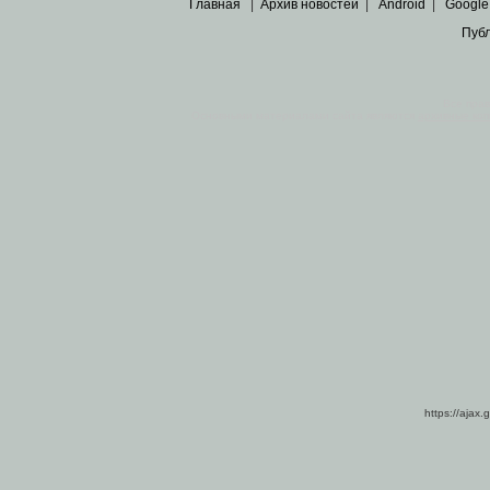
Главная
|
Архив новостей
|
Android
|
Google
Пуб
Все пра
Основными материалами сайта являются
архивные ко
https://ajax.