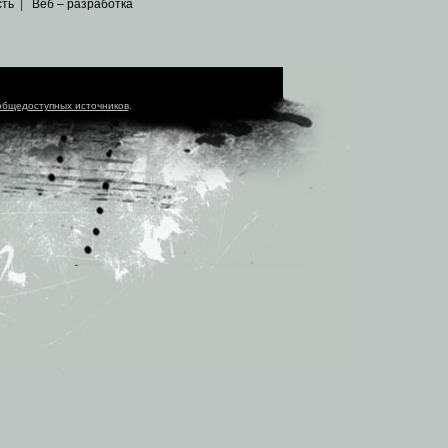
сть
|
Веб – разработка
общедоступных источников
.