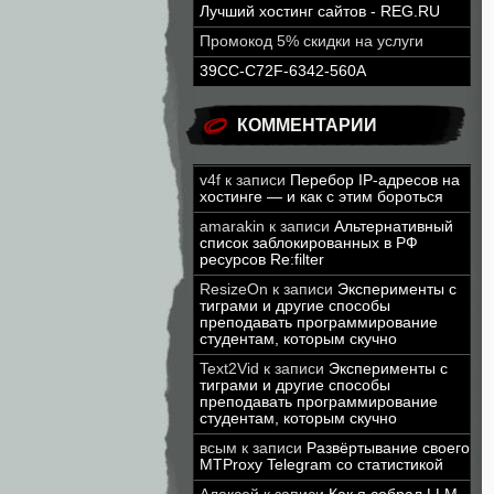
Лучший хостинг сайтов - REG.RU
Промокод 5% скидки на услуги
39CC-C72F-6342-560A
КОММЕНТАРИИ
v4f
к записи
Перебор IP-адресов на
хостинге — и как с этим бороться
amarakin
к записи
Альтернативный
список заблокированных в РФ
ресурсов Re:filter
ResizeOn
к записи
Эксперименты с
тиграми и другие способы
преподавать программирование
студентам, которым скучно
Text2Vid
к записи
Эксперименты с
тиграми и другие способы
преподавать программирование
студентам, которым скучно
всым
к записи
Развёртывание своего
MTProxy Telegram со статистикой