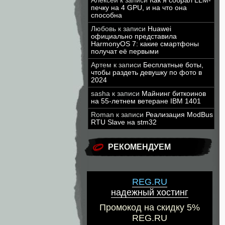
Алексей
к записи
Как я собрал LLM-
печку на 4 GPU, и на что она
способна
Любовь
к записи
Huawei
официально представила
HarmonyOS 7: какие смартфоны
получат её первыми
Артем
к записи
Бесплатные боты,
чтобы раздеть девушку по фото в
2024
sasha
к записи
Майнинг биткоинов
на 55-летнем ветеране IBM 1401
Roman
к записи
Реализация ModBus
RTU Slave на stm32
РЕКОМЕНДУЕМ
REG.RU
надежный хостинг
Промокод на скидку 5%
REG.RU