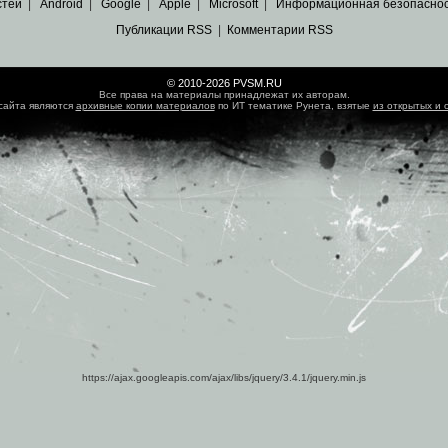
стей
|
Android
|
Google
|
Apple
|
Microsoft
|
Информационная безопасно
Публикации RSS
|
Комментарии RSS
© 2010-2026 PVSM.RU
Все права на материалы принадлежат их авторам.
сайта являются
архивные копии материалов
по ИТ тематике Рунета, взятые
из открытых и 
https://ajax.googleapis.com/ajax/libs/jquery/3.4.1/jquery.min.js