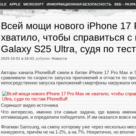
GLE
APPLE
MICROSOFT
ИНФОРМАЦИОННАЯ БЕЗОПАСНОСТЬ
ВЕБ – РАЗР
Всей мощи нового iPhone 17 
хватило, чтобы справиться с
Galaxy S25 Ultra, судя по тес
2025-10-01
в 18:43
, рубрики:
Новости
Авторы канала PhoneBuff свели в битве iPhone 17 Pro Max и 
сравнивали по скорости запуска приложений и отчасти по про
непосредственно запуска приложений смартфоны нагружали о
Скриншот видео источника
Что интересно, именно эти самые задачи, где важна именн
оптимизация, и определили победителя. И им оказался вовсе н
Флагман Samsung, на смену которому уже через несколько мес
конкурента, причём не на 1-2%, а на 7%. Некритично, но вполне