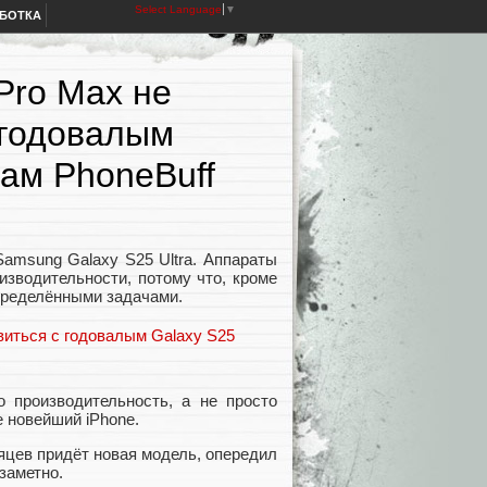
Select Language
▼
АБОТКА
Pro Max не
 годовалым
там PhoneBuff
Samsung Galaxy S25 Ultra. Аппараты
изводительности, потому что, кроме
пределёнными задачами.
о производительность, а не просто
е новейший iPhone.
яцев придёт новая модель, опередил
 заметно.