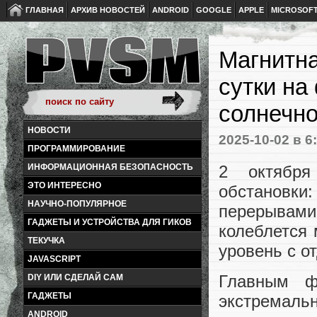
ГЛАВНАЯ
АРХИВ НОВОСТЕЙ
ANDROID
GOOGLE
APPLE
MICROSOF
Магнитна
сутки на
солнечно
НОВОСТИ
2025-10-02
в 6
ПРОГРАММИРОВАНИЕ
2 октября
ИНФОРМАЦИОННАЯ БЕЗОПАСНОСТЬ
ЭТО ИНТЕРЕСНО
обстановки
НАУЧНО-ПОПУЛЯРНОЕ
перерывами
ГАДЖЕТЫ И УСТРОЙСТВА ДЛЯ ГИКОВ
колеблется
ТЕКУЧКА
уровень с о
JAVASCRIPT
Главным ф
DIY ИЛИ СДЕЛАЙ САМ
ГАДЖЕТЫ
экстремал
ANDROID