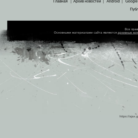
Главная
|
Архив новостей
|
Android
|
Google
Пуб
Все пра
Основными материалами сайта являются
архивные ко
https://ajax.