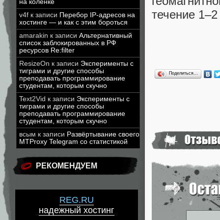
геомагнит
на коленке
течение 1–2 
v4f
к записи
Перебор IP-адресов на
хостинге — и как с этим бороться
amarakin
к записи
Альтернативный
список заблокированных в РФ
ресурсов Re:filter
ResizeOn
к записи
Эксперименты с
тиграми и другие способы
Поделиться…
преподавать программирование
студентам, которым скучно
Text2Vid
к записи
Эксперименты с
тиграми и другие способы
преподавать программирование
студентам, которым скучно
всым
к записи
Развёртывание своего
MTProxy Telegram со статистикой
РЕКОМЕНДУЕМ
REG.RU
надежный хостинг