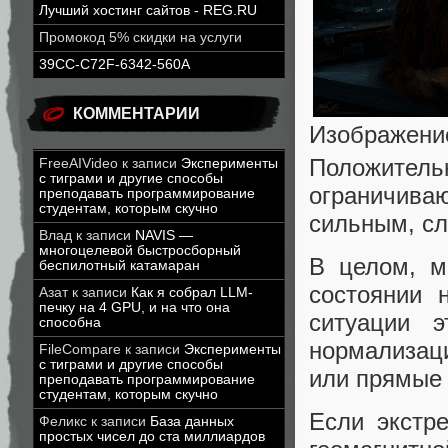
Лучший хостинг сайтов - REG.RU
Промокод 5% скидки на услуги
39CC-C72F-6342-560A
КОММЕНТАРИИ
Изображение
Положитель
FreeAIVideo
к записи
Эксперименты
с тиграми и другие способы
ограничива
преподавать программирование
студентам, которым скучно
сильным, сл
Влад
к записи
NAVIS —
многоцелевой быстросборный
В целом, м
беспилотный катамаран
состоянии 
Азат
к записи
Как я собрал LLM-
печку на 4 GPU, и на что она
ситуации э
способна
нормализаци
FileCompare
к записи
Эксперименты
с тиграми и другие способы
или прямые
преподавать программирование
студентам, которым скучно
Если экстр
Феликс
к записи
База данных
простых чисел до ста миллиардов