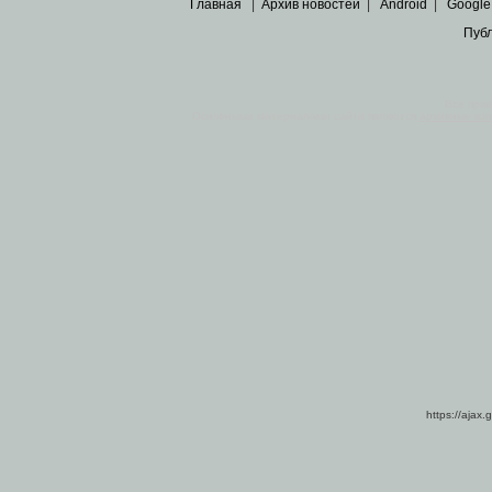
Главная
|
Архив новостей
|
Android
|
Google
Пуб
Все пра
Основными материалами сайта являются
архивные ко
https://ajax.