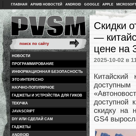
ГЛАВНАЯ
АРХИВ НОВОСТЕЙ
ANDROID
GOOGLE
APPLE
MICROSOF
Скидки о
— китайс
цене на 
НОВОСТИ
2025-10-02
в 1
ПРОГРАММИРОВАНИЕ
ИНФОРМАЦИОННАЯ БЕЗОПАСНОСТЬ
Китайский
ЭТО ИНТЕРЕСНО
доступным
НАУЧНО-ПОПУЛЯРНОЕ
«Автоновос
ГАДЖЕТЫ И УСТРОЙСТВА ДЛЯ ГИКОВ
доступной 
ТЕКУЧКА
скидку на 
JAVASCRIPT
GS4 выросла
DIY ИЛИ СДЕЛАЙ САМ
ГАДЖЕТЫ
ANDROID