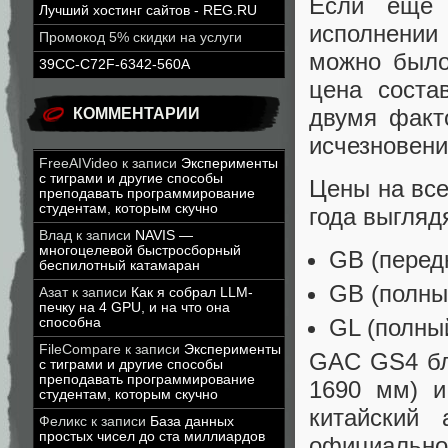
Если еще 
Лучший хостинг сайтов - REG.RU
исполнени
Промокод 5% скидки на услуги
можно было
39CC-C72F-6342-560A
цена соста
двумя факт
КОММЕНТАРИИ
исчезновени
FreeAIVideo
к записи
Эксперименты
с тиграми и другие способы
Цены на все
преподавать программирование
студентам, которым скучно
года выглядя
Влад
к записи
NAVIS —
многоцелевой быстросборный
GB (перед
беспилотный катамаран
GB (полны
Азат
к записи
Как я собрал LLM-
печку на 4 GPU, и на что она
GL (полны
способна
FileCompare
к записи
Эксперименты
GAC GS4 бл
с тиграми и другие способы
преподавать программирование
1690 мм) и
студентам, которым скучно
китайский 
Феликс
к записи
База данных
простых чисел до ста миллиардов
официально 