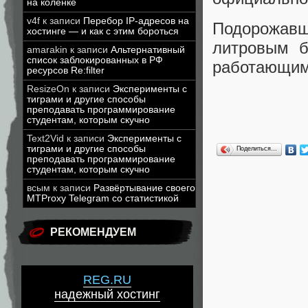
на коленке
v4f
к записи
Перебор IP-адресов на
Подорожавш
хостинге — и как с этим бороться
литровым б
amarakin
к записи
Альтернативный
список заблокированных в РФ
работающим 
ресурсов Re:filter
ResizeOn
к записи
Эксперименты с
тиграми и другие способы
преподавать программирование
студентам, которым скучно
Text2Vid
к записи
Эксперименты с
тиграми и другие способы
Поделиться…
преподавать программирование
студентам, которым скучно
всым
к записи
Развёртывание своего
MTProxy Telegram со статистикой
РЕКОМЕНДУЕМ
REG.RU
надежный хостинг