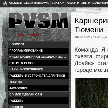
ГЛАВНАЯ
АРХИВ НОВОСТЕЙ
ANDROID
GOOGLE
APPLE
MICROSOF
Каршерин
Тюмени
2025-10-02
в 11:40
, руб
НОВОСТИ
Команда Ян
ПРОГРАММИРОВАНИЕ
охвата фир
ИНФОРМАЦИОННАЯ БЕЗОПАСНОСТЬ
Драйв» ста
ЭТО ИНТЕРЕСНО
городе можн
НАУЧНО-ПОПУЛЯРНОЕ
ГАДЖЕТЫ И УСТРОЙСТВА ДЛЯ ГИКОВ
ТЕКУЧКА
JAVASCRIPT
DIY ИЛИ СДЕЛАЙ САМ
ГАДЖЕТЫ
ANDROID