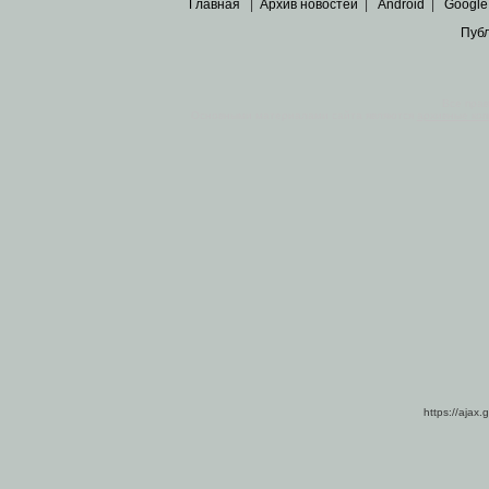
Главная
|
Архив новостей
|
Android
|
Google
Пуб
Все пра
Основными материалами сайта являются
архивные ко
https://ajax.