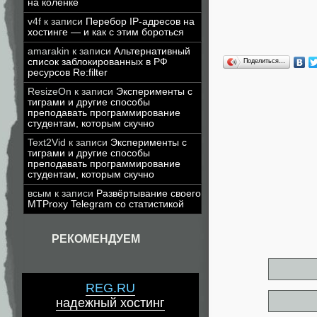
на коленке
v4f
к записи
Перебор IP-адресов на
хостинге — и как с этим бороться
amarakin
к записи
Альтернативный
список заблокированных в РФ
Поделиться…
ресурсов Re:filter
ResizeOn
к записи
Эксперименты с
тиграми и другие способы
преподавать программирование
студентам, которым скучно
Text2Vid
к записи
Эксперименты с
тиграми и другие способы
преподавать программирование
студентам, которым скучно
всым
к записи
Развёртывание своего
MTProxy Telegram со статистикой
РЕКОМЕНДУЕМ
REG.RU
надежный хостинг