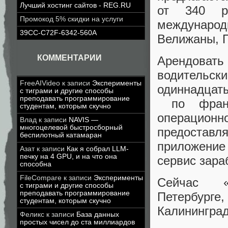
Лучший хостинг сайтов - REG.RU
от 340 ру
Промокод 5% скидки на услуги
международ
39CC-C72F-6342-560A
Велижаны, П
КОММЕНТАРИИ
Арендоват
водительск
FreeAIVideo
к записи
Эксперименты
одиннадцаты
с тиграми и другие способы
преподавать программирование
по франш
студентам, которым скучно
операцион
Влад
к записи
NAVIS —
многоцелевой быстросборный
предоставля
беспилотный катамаран
приложение
Азат
к записи
Как я собрал LLM-
печку на 4 GPU, и на что она
сервис зара
способна
FileCompare
к записи
Эксперименты
Сейчас «Я
с тиграми и другие способы
преподавать программирование
Петербург
студентам, которым скучно
Калининград
Феликс
к записи
База данных
простых чисел до ста миллиардов